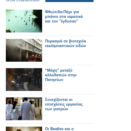
ΠΡΟΗΓΟΥΜΕΝΑ ΑΡΘΡΑ
Φθιώτιδα:Πήγε για
μπάνιο στα ιαματικά
και τον "έγδυσαν"
Πυρκαγιά σε βιοτεχνία
εκκλησιαστικών ειδών
“Μάχη” μεταξύ
αλλοδαπών στην
Πατησίων
Συνεχίζονται οι
επισχέσεις εργασίας
των γιατρών
Οι Beatles και ο