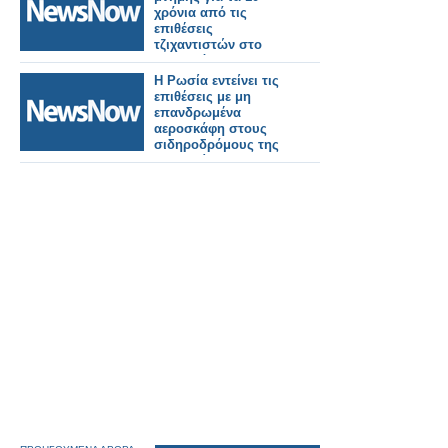
χρόνια από τις
επιθέσεις
τζιχαντιστών στο
αεροδρόμιο και
σταθμό του μετρό των
Η Ρωσία εντείνει τις
Βρυξελλών
επιθέσεις με μη
επανδρωμένα
αεροσκάφη στους
σιδηροδρόμους της
Ουκρανίας