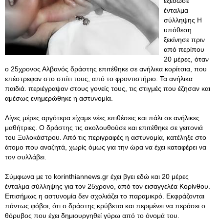
εξέδωσε
ένταλμα
σύλληψης Η
υπόθεση
ξεκίνησε πριν
από περίπου
20 μέρες, όταν
ο 25χρονος Αλβανός δράστης επιτέθηκε σε ανήλικα κορίτσια, που
επέστρεφαν στο σπίτι τους, από το φροντιστήριο. Τα ανήλικα
παιδιά. περιέγραψαν στους γονείς τους, τις στιγμές που έζησαν και
αμέσως ενημερώθηκε η αστυνομία.
Λίγες μέρες αργότερα είχαμε νέες επιθέσεις και πάλι σε ανήλικες
μαθήτριες. Ο δράστης τις ακολουθούσε και επιτέθηκε σε γειτονιά
του Ξυλοκάστρου. Από τις περιγραφές η αστυνομία, κατέληξε στο
άτομο που αναζητά, χωρίς όμως για την ώρα να έχει καταφέρει να
τον συλλάβει.
Σύμφωνα με το korinthiannews.gr έχει βγει εδώ και 20 μέρες
ένταλμα σύλληψης για τον 25χρονο, από τον εισαγγελέα Κορίνθου.
Επισήμως η αστυνομία δεν σχολιάζει το παραμικρό. Εκφράζονται
πάντως φόβοι, ότι ο δράστης κρύβεται και περιμένει να περάσει ο
θόρυβος που έχει δημιουργηθεί γύρω από το όνομά του.