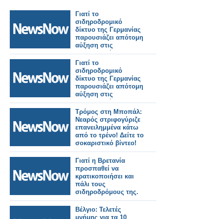
Γιατί το
σιδηροδρομικό
δίκτυο της Γερμανίας
παρουσιάζει απότομη
αύξηση στις
εγκληματικές
επιθέσεις.
Γιατί το
σιδηροδρομικό
δίκτυο της Γερμανίας
παρουσιάζει απότομη
αύξηση στις
εγκληματικές
επιθέσεις.
Τρόμος στη Μποπάλ:
Νεαρός στριφογύριζε
επανειλημμένα κάτω
από το τρένο! Δείτε το
σοκαριστικό βίντεο!
Γιατί η Βρετανία
προσπαθεί να
κρατικοποιήσει και
πάλι τους
σιδηροδρόμους της.
Βέλγιο: Τελετές
μνήμης για τα 10