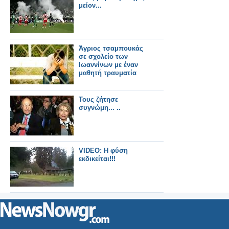
μείον...
Άγριος τσαμπουκάς
σε σχολείο των
Ιωαννίνων με έναν
μαθητή τραυματία
Τους ζήτησε
συγνώμη... ..
VIDEO: Η φύση
εκδικείται!!!