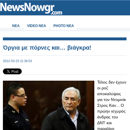
ΝΕΑ
VIDEO NEA
PHOTO NEA
Όργια με πόρνες και… βιάγκρα!
2012-03-23 11:36:53
Τέλος δεν έχουν
οι ροζ
αποκαλύψεις
για τον Ντομινίκ
Στρος Καν... Ο
πρώην ισχυρός
άνδρας του
ΔΝΤ και
παραλίγο