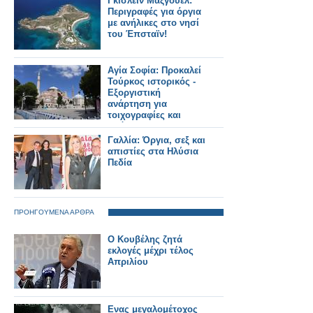
Γκισλέιν Μάξγουελ:
Περιγραφές για όργια
με ανήλικες στο νησί
του Έπσταϊν!
Αγία Σοφία: Προκαλεί
Τούρκος ιστορικός -
Εξοργιστική
ανάρτηση για
τοιχογραφίες και
«πόρνες»
Γαλλία: Όργια, σεξ και
απιστίες στα Ηλύσια
Πεδία
ΠΡΟΗΓΟΥΜΕΝΑ ΑΡΘΡΑ
Ο Κουβέλης ζητά
εκλογές μέχρι τέλος
Απριλίου
Ενας μεγαλομέτοχος