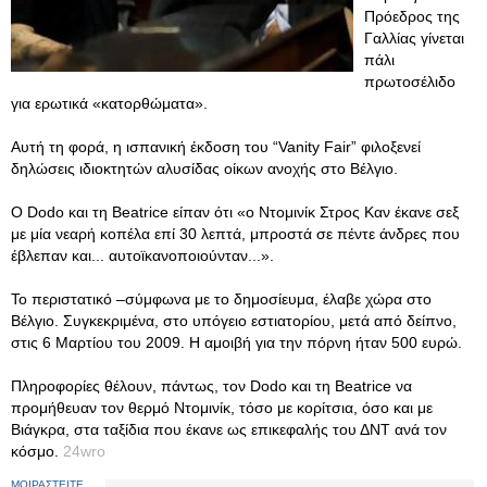
Πρόεδρος της
Γαλλίας γίνεται
πάλι
πρωτοσέλιδο
για ερωτικά «κατορθώματα».
Αυτή τη φορά, η ισπανική έκδοση του “Vanity Fair” φιλοξενεί
δηλώσεις ιδιοκτητών αλυσίδας οίκων ανοχής στο Βέλγιο.
Ο Dodo και τη Beatrice είπαν ότι «ο Ντομινίκ Στρος Καν έκανε σεξ
με μία νεαρή κοπέλα επί 30 λεπτά, μπροστά σε πέντε άνδρες που
έβλεπαν και... αυτοϊκανοποιούνταν...».
Το περιστατικό –σύμφωνα με το δημοσίευμα, έλαβε χώρα στο
Βέλγιο. Συγκεκριμένα, στο υπόγειο εστιατορίου, μετά από δείπνο,
στις 6 Μαρτίου του 2009. Η αμοιβή για την πόρνη ήταν 500 ευρώ.
Πληροφορίες θέλουν, πάντως, τον Dodo και τη Beatrice να
προμήθευαν τον θερμό Ντομινίκ, τόσο με κορίτσια, όσο και με
Βιάγκρα, στα ταξίδια που έκανε ως επικεφαλής του ΔΝΤ ανά τον
κόσμο.
24wro
ΜΟΙΡΑΣΤΕΙΤΕ