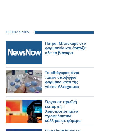
ΣΧΕΤΙΚΑ ΑΡΘΡΑ
Πάτρα: Μπούκαρε στο
φαρμακείο και άρπαξε
όλα τα βιάγκρα
Το «Βιάγκρα» είναι
πλέον υποψήφιο
φάρμακο κατά της
νόσου Αλτσχάιμερ
Όργια σε πρωϊνή
εκπομπή -
Χρησιμοποιημένο
προφυλακτικό
κόλλησε σε φόρεμα
παρουσιάστριας