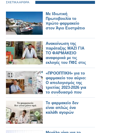
ΣΧΕΤΙΚΑ ΑΡΘΡΑ
Με Ιδιωτική
Πρωτοβουλία το
πρώτο φαρμακείο
στον Άγιο Ευστράτιο
Ανακοίνωση της
παράταξης ΜΑΖΙ ΓΙΑ
ΤΟ ΦΑΡΜΑΚΕΙΟ
αναφορικά με τις
εκλογές του ΠΦΣ στις
28 Ιουνίου 2026
«ΠΡΟΟΠΤΙΚΗ» για το
φαρμακείο του αύριο:
Ο απολογισμός της
τριετίας 2023-2026 για
το συνδυασμό που
διοικεί τον ΠΦΣ
Το φαρμακείο δεν
είναι απλώς ένα
καλάθι αγορών
Μεγάλη νίκη για το