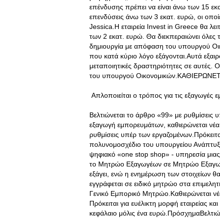
επένδυσης πρέπει να είναι άνω των 15 εκα
επενδύσεις άνω των 3 εκατ. ευρώ, οι οπ
Jessica.Η εταιρεία Invest in Greece θα λ
των 2 εκατ. ευρώ. Θα διεκπεραιώνει όλες 
δημιουργία με απόφαση του υπουργού Οι
που κατά κύριο λόγο εξάγονται.Αυτά εξαι
μεταποιητικές δραστηριότητες σε αυτές. 
του υπουργού Οικονομικών.ΚΑΘΙΕΡΩΝΕ
Απλοποιείται ο τρόπος για τις εξαγωγές
Βελτιώνεται το άρθρο «99» με ρυθμίσεις 
εξαγωγή εμπορευμάτων, καθιερώνεται νέα 
ρυθμίσεις υπέρ των εργαζομένων.Πρόκειτα
πολυνομοσχέδιο του υπουργείου Ανάπτυξης
ψηφιακό «one stop shop» - υπηρεσία μιας 
το Μητρώο Εξαγωγέων σε Μητρώο Εξαγωγών
εξάγει, ενώ η ενημέρωση των στοιχείων θ
εγγράφεται σε ειδικό μητρώο στα επιμελητ
Γενικό Εμπορικό Μητρώο.Καθιερώνεται νέα 
Πρόκειται για ευέλικτη μορφή εταιρείας και
κεφάλαιο μόλις ένα ευρώ.ΠρόσχημαΒελτιώσ