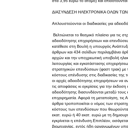
στα 3,95 ευρώ το άτομο) και επιδοτούνται
ΔΙΑΣΥΝΔΕΣΗ ΗΛΕΚΤΡΟΝΙΚΑ ΟΛΩΝ ΤΩΝ
Απλουστεύονται οι διαδικασίες για αδειο
Βελτιώνεται το θεσμικό πλαίσιο για τις σ
αδειοδότησης επιχειρήσεων και επενδύσε
κατέθεσε στη Βουλή η υπουργός Ανάπτυξ
άρθρων και 434 σελίδων περιλαμβάνει άρθ
αρχών και την υποχρεωτική υποβολή ηλεκ
λειτουργίας και εγκατάστασης επιχειρήσεω
στρατηγικών επενδύσεων (φαστ τρακ) με 
κόστους επένδυσης στις διαδικασίες της 
οι αρχές αδειοδότησης επιχειρήσεων να ανα
τις αποφάσεις κι εγκρίσεις για την έκδοση
αδειοδότησης διασυνδέονται μεταξύ τους 
επιχειρηματία. Αφορά τη μεταποίηση, τις
άρθρα τροποποιείται ο νόμος των στρατη
κόστους των επενδύσεων που θεωρούνται 
εκατ. ευρώ ή 40 εκατ. ευρώ με τη δημιουρ
εγκρίνεται η επένδυση.Επιπλέον, εισάγετα
βιομηχανίας, εντός ήδη οργανωμένων υπο