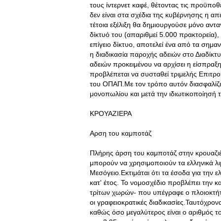
τους ίντερνετ καφέ, θέτοντας τις προϋποθ
δεν είναι στα σχέδια της κυβέρνησης η απ
τέτοια εξέλιξη θα δημιουργούσε μόνο αντ
δίκτυό του (απαριθμεί 5.000 πρακτορεία),
επίγειο δίκτυο, αποτελεί ένα από τα σημα
η διαδικασία παροχής αδειών στο Διαδίκτ
αδειών προκειμένου να αρχίσει η είσπραξ
προβλέπεται να συσταθεί τριμελής Επιτρο
του ΟΠΑΠ.Με τον τρόπο αυτόν διασφαλίζετα
μονοπωλίου και μετά την ιδιωτικοποίησή 
ΚΡΟΥΑΖΙΕΡΑ
Αρση του καμποτάζ
Πλήρης άρση του καμποτάζ στην κρουαζιέ
μπορούν να χρησιμοποιούν τα ελληνικά λιμ
Μεσόγειο.Εκτιμάται ότι τα έσοδα για την 
κατ' έτος. Το νομοσχέδιο προβλέπει την κ
τρίτων χωρών- που υπέγραφε ο πλοιοκτήτ
οι γραφειοκρατικές διαδικασίες.Ταυτόχρο
καθώς όσο μεγαλύτερος είναι ο αριθμός το