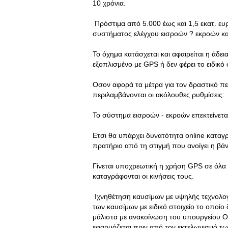
10 χρόνια.
Πρόστιμα από 5.000 έως και 1,5 εκατ. ε
συστήματος ελέγχου εισροών ? εκροών κ
Το όχημα κατάσχεται και αφαιρείται η άδει
εξοπλισμένο με GPS ή δεν φέρει το ειδικό 
Οσον αφορά τα μέτρα για τον δραστικό π
περιλαμβάνονται οι ακόλουθες ρυθμίσεις:
Το σύστημα εισροών - εκροών επεκτείνετα
Ετσι θα υπάρχει δυνατότητα online κατα
πρατήριο από τη στιγμή που ανοίγει η βά
Γίνεται υποχρεωτική η χρήση GPS σε όλα
καταγράφονται οι κινήσεις τους.
Ιχνηθέτηση καυσίμων με υψηλής τεχνολογ
των καυσίμων με ειδικό στοιχείο το οποί
μάλιστα με ανακοίνωση του υπουργείου 
εφαρμόζεται πριν από τον εκτελωνισμό τ