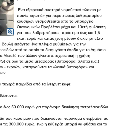
Ενα εξαιρετικά αυστηρό νομοθετικό πλαίσιο με
ποινές «φωτιά» για περιπτώσεις λαθρεμπορίου
καυσίμων θεσμοθετείται από το υπουργείο
Οικονομικών.Προβλέπει μέχρι και 10ετή φυλάκιση
για τους λαθρεμπόρους, πρόστιμα έως και 1,5
εκατ. ευρώ και κατάσχεση μέσων διακίνησηςΣτο
Βουλή εισάγεται ένα πλέγμα ρυθμίσεων για την
οειδών από το οποίο τα διαφυγόντα έσοδα για το Δημόσιο
νο.Μεταξύ των άλλων γίνεται υποχρεωτική η χρήση
) σε όλα τα μέσα μεταφοράς (βυτιοφόρα, σλέπια κ.ά.)
ών - εκροών, καταργούνται τα «λευκά βυτιοφόρα» και
μων.
ιχνίδια από τα ίντερνετ καφέ
βλέπονται:
μο έως 50.000 ευρώ για παράνομη διακίνηση πετρελαιοειδών.
ία των καυσίμων που διακινούνται παράνομα υπερβαίνει τις
ι τις 300.000 ευρώ, ενώ η κάθειρξη μπορεί να φθάσει και τα