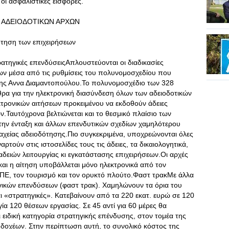
 οι ασφαλιστικές εισφορές.
 ΑΔΕΙΟΔΟΤΙΚΩΝ ΑΡΧΩΝ
δότηση των επιχειρήσεων
τρατηγικές επενδύσειςΑπλουστεύονται οι διαδικασίες
ων μέσα από τις ρυθμίσεις του πολυνομοσχεδίου που
ης Αννα Διαμαντοπούλου.Το πολυνομοσχέδιο των 328
ρα για την ηλεκτρονική διασύνδεση όλων των αδειοδοτικών
τρονικών αιτήσεων προκειμένου να εκδοθούν άδειες
ν.Ταυτόχρονα βελτιώνεται και το θεσμικό πλαίσιο των
την ένταξη και άλλων επενδυτικών σχεδίων χαμηλότερου
ταχείας αδειοδότησης.Πιο συγκεκριμένα, υποχρεώνονται όλες
ρτούν στις ιστοσελίδες τους τις άδειες, τα δικαιολογητικά,
 αδειών λειτουργίας κι εγκατάστασης επιχειρήσεων.Οι αρχές
και η αίτηση υποβάλλεται μόνο ηλεκτρονικά από τον
 ΑΠΕ, τον τουρισμό και τον ορυκτό πλούτο.Φαστ τρακΜε άλλα
γικών επενδύσεων (φαστ τρακ). Χαμηλώνουν τα όρια του
«στρατηγικές». Κατεβαίνουν από τα 220 εκατ. ευρώ σε 120
γία 120 θέσεων εργασίας. Σε 45 αντί για 60 μέρες θα
ι ειδική κατηγορία στρατηγικής επένδυσης, στον τομέα της
δοχέων. Στην περίπτωση αυτή, το συνολικό κόστος της