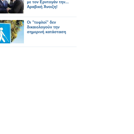
με τον Ερντογάν την...
Αραβική Άνοιξη!
Οι "τυφλοί" δεν
δικαιολογούν την
σημερινή κατάσταση