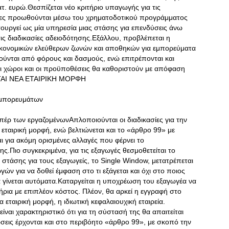
τ. ευρώ.Θεσπίζεται νέο κριτήριο υπαγωγής για τις
οίες προωθούνται μέσω του χρηματοδοτικού προγράμματος
ειτουργεί ως μία υπηρεσία μιας στάσης για επενδύσεις άνω
τις διαδικασίες αδειοδότησης.Εξάλλου, προβλέπεται η
κονομικών ελεύθερων ζωνών και αποθηκών για εμπορεύματα
ρούνται από φόρους και δασμούς, ενώ επιτρέπονται και
Οι χώροι και οι προϋποθέσεις θα καθοριστούν με απόφαση
ΤΑΙ ΝΕΑ ΕΤΑΙΡΙΚΗ ΜΟΡΦΗ
 εμπορευμάτων
υπέρ των εργαζομένωνΑπλοποιούνται οι διαδικασίες για την
εταιρική μορφή, ενώ βελτιώνεται και το «άρθρο 99» με
ι για ακόμη ορισμένες αλλαγές που φέρνει το
.Πιο συγκεκριμένα, για τις εξαγωγές θεσμοθετείται το
στάσης για τους εξαγωγείς, το Single Window, μετατρέπεται
 για να δοθεί έμφαση στο τι εξάγεται και όχι στο ποιος
α γίνεται αυτόματα.Καταργείται η υποχρέωση του εξαγωγέα να
ήρια με επιπλέον κόστος. Πλέον, θα αρκεί η εγγραφή στο
εταιρική μορφή, η ιδιωτική κεφαλαιουχική εταιρεία.
 είναι χαρακτηριστικό ότι για τη σύστασή της θα απαιτείται
εις έρχονται και στο περιβόητο «άρθρο 99», με σκοπό την