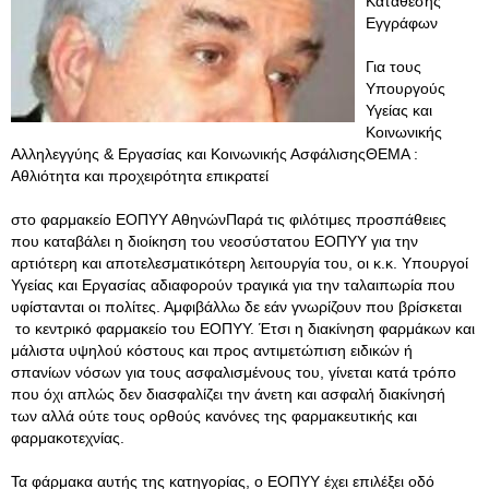
Κατάθεσης
Εγγράφων
Για τους
Υπουργούς
Υγείας και
Κοινωνικής
Αλληλεγγύης & Εργασίας και Κοινωνικής ΑσφάλισηςΘΕΜΑ :
Αθλιότητα και προχειρότητα επικρατεί
στο φαρμακείο ΕΟΠΥΥ ΑθηνώνΠαρά τις φιλότιμες προσπάθειες
που καταβάλει η διοίκηση του νεοσύστατου ΕΟΠΥΥ για την
αρτιότερη και αποτελεσματικότερη λειτουργία του, οι κ.κ. Υπουργοί
Υγείας και Εργασίας αδιαφορούν τραγικά για την ταλαιπωρία που
υφίστανται οι πολίτες. Αμφιβάλλω δε εάν γνωρίζουν που βρίσκεται
το κεντρικό φαρμακείο του ΕΟΠΥΥ. Έτσι η διακίνηση φαρμάκων και
μάλιστα υψηλού κόστους και προς αντιμετώπιση ειδικών ή
σπανίων νόσων για τους ασφαλισμένους του, γίνεται κατά τρόπο
που όχι απλώς δεν διασφαλίζει την άνετη και ασφαλή διακίνησή
των αλλά ούτε τους ορθούς κανόνες της φαρμακευτικής και
φαρμακοτεχνίας.
Τα φάρμακα αυτής της κατηγορίας, ο ΕΟΠΥΥ έχει επιλέξει οδό