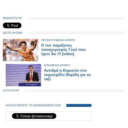
ΜΟΙΡΑΣΤΕΙΤΕ
ΔΕΙΤΕ ΑΚΟΜΑ
ΠΡΟΗΓΟΥΜΕΝΟ ΑΡΘΡΟ
Ο πιο παράξενος
πανηγυρισμός Γκολ που
έχετε δει !!! [video]
ΕΠΟΜΕΝΟ ΑΡΘΡΟ
Αντιδρά η Κομισιόν στο
νομοσχέδιο Βορίδη για τα
ταξί
ΣΧΟΛΙΑΣΤΕ
ΑΚΟΛΟΥΘΗΣΤΕ ΤΟ NEWSNOWGR.COM