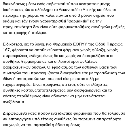
διακινήσεως μέσω ενός σοβιετικού τύπου κεντροποιημένης
διαδικασίας ώστε ολόκληρο το Λεκανοπέδιο Αττικής και όλες οι
περιοχές της χώρας να καλύπτονται από 3 μόνον σημεία που
ακόμη και εάν έχουν χαρακτηρισθεί "φαρμακεία" εις την
πραγματικότητα δεν είναι ούτε φαρμακαποθήκες συνθηκών μαζικής
καταστροφής ή πολέμου.
Ειδικότερα, εις το λεγόμενο Φαρμακείο ΕΟΠΥΥ της Οδού Πειραιώς
167, φέρονται να αποθηκεύονται φάρμακα χωρίς φύλαξη, χωρίς
πυρασφάλεια, ενδεχομένως δε και χωρίς να διασφαλίζονται οι
συνθήκες θερμοκρασίας και οι λοιποί όροι φυλάξεως
φαρμακευτικών ουσιών. Ο εφοδιασμός των ασθενών βάσει των
συνταγών που προσκομίζονται διενεργείται είτε με προσέλευση των
ιδίων ή αντιπροσώπων τους εκεί είτε με αποστολή με
ταχυμεταφορέα. Είναι προφανές ότι έτσι, ούτε οι ελάχιστες
συνθήκες κόστους/αποτελέσματος δεν διασφαλίζονται και το
κόστος περιθάλψεως είναι αδύνατον να μην εκτινάσσεται
ανεξέλεγκτα.
Διερωτώμεθα κατά πόσον ένα ιδιωτικό φαρμακείο που θα τολμούσε
να λειτουργήσει υπό τέτοιες συνθήκες θα παρέμενε απαρατήρητο
και χωρίς να του αφαιρεθεί η άδεια αμέσως