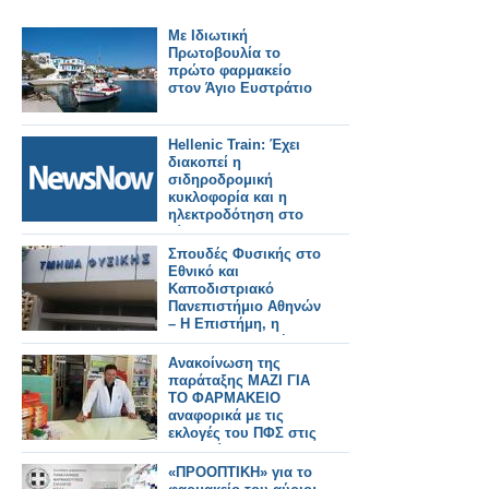
Με Ιδιωτική
Πρωτοβουλία το
πρώτο φαρμακείο
στον Άγιο Ευστράτιο
Hellenic Train: Έχει
διακοπεί η
σιδηροδρομική
κυκλοφορία και η
ηλεκτροδότηση στο
δίκτυο του
Προαστιακού
Σπουδές Φυσικής στο
Σιδηροδρόμου
Εθνικό και
Αθηνών.
Καποδιστριακό
Πανεπιστήμιο Αθηνών
– Η Επιστήμη, η
Έρευνα, η Διεθνής
Αναγνώριση, οι
Ανακοίνωση της
Επαγγελματικές
παράταξης ΜΑΖΙ ΓΙΑ
Προοπτικές
ΤΟ ΦΑΡΜΑΚΕΙΟ
αναφορικά με τις
εκλογές του ΠΦΣ στις
28 Ιουνίου 2026
«ΠΡΟΟΠΤΙΚΗ» για το