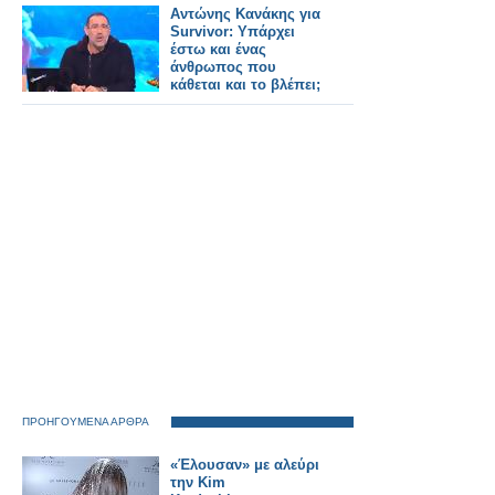
Αγγέλων… Ο
Αντώνης Κανάκης για
Ουρανός
Survivor: Υπάρχει
πλουσιότερος, το
έστω και ένας
Μεσολόγγι
άνθρωπος που
φτωχότερο…
κάθεται και το βλέπει;
ΠΡΟΗΓΟΥΜΕΝΑ ΑΡΘΡΑ
«Έλουσαν» με αλεύρι
την Kim