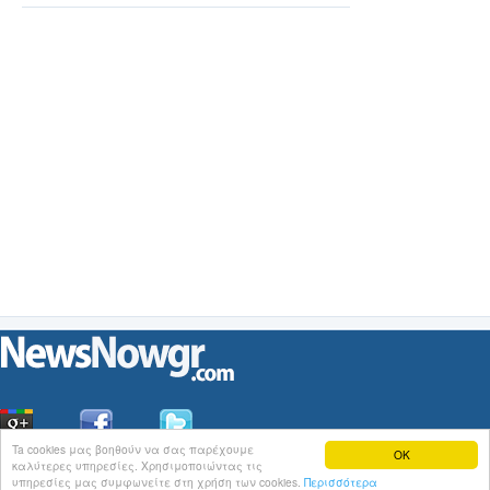
Ta cookies μας βοηθούν να σας παρέχουμε
OK
καλύτερες υπηρεσίες. Χρησιμοποιώντας τις
Οι
Ειδήσεις
του NewsNowgr.com στο
iNews
υπηρεσίες μας συμφωνείτε στη χρήση των cookies.
Περισσότερα