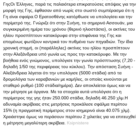
ΓηςΟι Έλληνες, παρά τις παλαιότερα επικρατούσες απόψεις για την
μορφή της Γης, έφθασαν από νωρίς στο σωστό συμπέρασμα ότι η
Γη είναι σφαίρα.Ο Ερατοσθένης κατόρθωσε να υπολογίσει και την
περίμετρό της
. Γνώριζε ότι στην Συήνη, το σημερινό Ασσουάν, μια
συγκεκριμένη ημέρα του χρόνου (θερινό ηλιοστάσιο), οι ακτίνες του
ηλίου προσπίπτουν κατακόρυφα στην επιφάνεια της Γης και
επομένως φωτίζουν κεντρικά τον πυθμένα των πηγαδιών. Την ίδια
χρονική στιγμή, οι (παράλληλες) ακτίνες του ηλίου προσπίπτουν
στην Αλεξάνδρεια υπό γωνία ως προς την κατακόρυφο. Με την
βοήθεια ενός γνώμονος, υπολόγισε την γωνία πρόσπτωσης (7,20 -
δηλαδή 1/50 της περιφέρειας του κύκλου). Την απόσταση Συήνη -
Αλεξάνδρεια λέγεται ότι την υπολόγισε (5000 στάδια) από τα
δρομολόγια των καραβανιών με καμήλες, οι οποίες κινούνται με
σταθερό ρυθμό (100 στάδια/ημέρα). Δεν αποκλείεται όμως και να
την μέτρησε με όργανα. Με τα στοιχεία αυτά υπολόγισε ότι η
περίμετρος της γης ήταν 250.000 στάδια, δηλαδή 46.250 χλμ.Η
αδυναμία ακρίβειας στις μετρήσεις προκάλεσε σφάλμα περίπου
15% (η πραγματική περίμετρος στον ισημερινό είναι 40.075 χλμ).
Χρειάστηκε όμως να περάσουν περίπου 2 χιλιετίες για να επιτευχθεί
η μέτρηση μεγαλύτερη ακρίβεια.
Ksipnistere