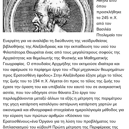
Αθήνα από
όπου
προσκλήθηκε
το 245 π.Χ.
από τον
Βασιλέα
Πτολεμαίο τον
Ευεργέτη για να αναλάβει τη διεύθυνση της νεοϊδρυθείσας
βιβλιοθήκης της Αλεξάνδρειας και την εκπαίδευση του υιού του
Φιλοπάτορα.Θεωρείται ένας από τους μεγαλύτερους σοφούς της
Αρχαιότητας και θεμελιωτής της Φυσικής και Μαθηματικής
Γεωγραφίας. Ο σπουδαίος Αρχιμήδης τον εκτιμούσε ιδιαίτερα και
του αφιέρωσε το περίφημο έργο του «Περί μηχανικών θεωρημάτων
προς Ερατοσθένη έφοδος».Στην Αλεξάνδρεια έζησε μέχρι το τέλος
της ζωής του το 194 π.Χ. Λέγεται ότι προς το τέλος της ζωής του
έχασε την όραση του και υπέβαλλε τον εαυτό του σε αναγκαστική
ασιτία, που τον οδήγησε στον θάνατο.Στο έργο του
περιλαμβάνονται μεταξύ άλλων τα εξής:η μέτρηση της περιμέτρου
της γηςη κατάρτιση καταλόγου αστέρωνη κατάρτιση χαρτών με
οικονομικά και εθνογραφικά στοιχείαένα ημερολόγιομία μέθοδος για
την εύρεση των πρώτων αριθμών «Κόσκινο του
Ερατοσθένους»ένα Όργανο για τη λύση του προβλήματος του
διπλασιασμού του κύβουΗ Πρώτη μέτρηση της Περιφέρειας της