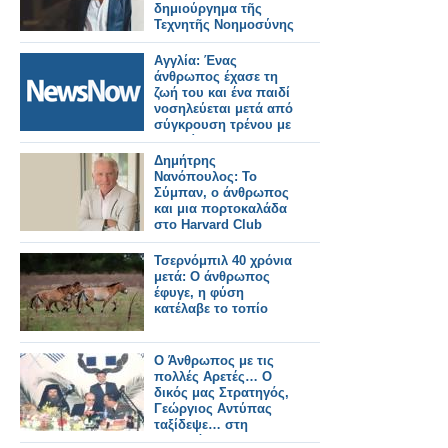
δημιούργημα τῆς
Τεχνητῆς Νοημοσύνης
Αγγλία: Ένας
άνθρωπος έχασε τη
ζωή του και ένα παιδί
νοσηλεύεται μετά από
σύγκρουση τρένου με
αυτοκίνητο.
Δημήτρης
Νανόπουλος: Το
Σύμπαν, ο άνθρωπος
και μια πορτοκαλάδα
στο Harvard Club
Τσερνόμπιλ 40 χρόνια
μετά: Ο άνθρωπος
έφυγε, η φύση
κατέλαβε το τοπίο
Ο Άνθρωπος με τις
πολλές Αρετές… Ο
δικός μας Στρατηγός,
Γεώργιος Αντύπας
ταξίδεψε… στη
γειτονιά των