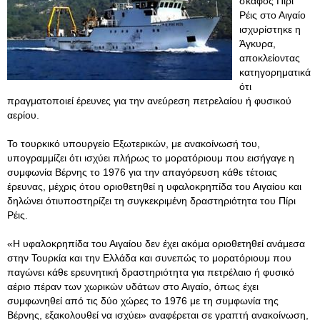
σκάφος Πίρι
Ρέις στο Αιγαίο
ισχυρίστηκε η
Άγκυρα,
αποκλείοντας
κατηγορηματικά
ότι
πραγματοποιεί έρευνες για την ανεύρεση πετρελαίου ή φυσικού
αερίου.
Το τουρκικό υπουργείο Εξωτερικών, με ανακοίνωσή του,
υπογραμμίζει ότι ισχύει πλήρως το μορατόριουμ που εισήγαγε η
συμφωνία Βέρνης το 1976 για την απαγόρευση κάθε τέτοιας
έρευνας, μέχρις ότου οριοθετηθεί η υφαλοκρηπίδα του Αιγαίου και
δηλώνει ότιυποστηρίζει τη συγκεκριμένη δραστηριότητα του Πίρι
Ρέις.
«Η υφαλοκρηπίδα του Αιγαίου δεν έχει ακόμα οριοθετηθεί ανάμεσα
στην Τουρκία και την Ελλάδα και συνεπώς το μορατόριουμ που
παγώνει κάθε ερευνητική δραστηριότητα για πετρέλαιο ή φυσικό
αέριο πέραν των χωρικών υδάτων στο Αιγαίο, όπως έχει
συμφωνηθεί από τις δύο χώρες το 1976 με τη συμφωνία της
Βέρνης, εξακολουθεί να ισχύει» αναφέρεται σε γραπτή ανακοίνωση,