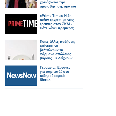
χρειάζονται την
αμφισβήτηση, άρα και
τη Δημοκρατία
«Prime Time»: Η 2η
σεζόν έρχεται με νέες
έρευνες στον ΣΚΑΪ -
Πότε κάνει πρεμιέρα;
Ποιες άλλες παθήσεις
φαίνεται να
βελτιώνουν τα
φάρμακα απώλειας
βάρους. Τι δείχνουν
μέχρι σήμερα οι
έρευνες
Γερμανία: Έρευνες
για σαμποτάζ στο
σιδηροδρομικό
δίκτυο