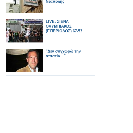
Νεάπολης
LIVE: ΣΙΕΝΑ-
OΛYMΠΙΑΚΟΣ
(Γ'ΠΕΡΙΟΔΟΣ) 67-53
"Δεν συγχωρώ την
απιστία..."