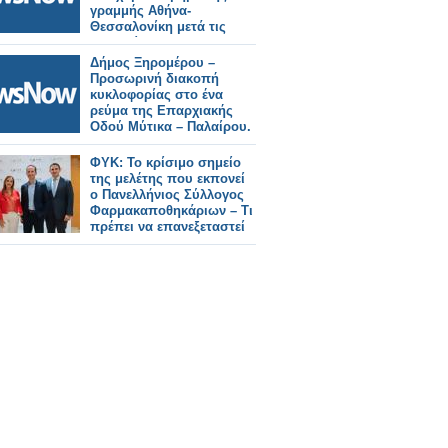
γραμμής Αθήνα-
Θεσσαλονίκη μετά τις
θεομηνίες Daniel και Elias
– Διακοπή κυκλοφορίας
Δήμος Ξηρομέρου –
μεταξύ Λιανοκλαδίου και
Προσωρινή διακοπή
Λάρισας για την
κυκλοφορίας στο ένα
ολοκλήρωση των
ρεύμα της Επαρχιακής
εργασιών.
Οδού Μύτικα – Παλαίρου.
ΦΥΚ: Το κρίσιμο σημείο
της μελέτης που εκπονεί
ο Πανελλήνιος Σύλλογος
Φαρμακαποθηκάριων – Τι
πρέπει να επανεξεταστεί