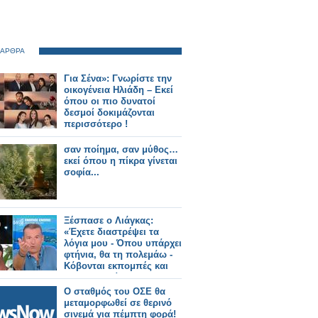
 ΑΡΘΡΑ
Για Σένα»: Γνωρίστε την
οικογένεια Ηλιάδη – Εκεί
όπου οι πιο δυνατοί
δεσμοί δοκιμάζονται
περισσότερο !
σαν ποίημα, σαν μύθος…
εκεί όπου η πίκρα γίνεται
σοφία...
Ξέσπασε ο Λιάγκας:
«Έχετε διαστρέψει τα
λόγια μου - Όπου υπάρχει
φτήνια, θα τη πολεμάω -
Κόβονται εκπομπές και
δεν αντικαθίστανται
Ο σταθμός του ΟΣΕ θα
μεταμορφωθεί σε θερινό
σινεμά για πέμπτη φορά!