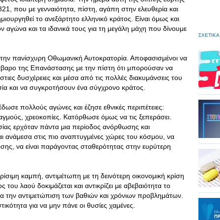
21, που με γενναιότητα, πίστη, αγάπη στην ελευθερία και
ιουργηθεί το ανεξάρτητο ελληνικό κράτος. Είναι όμως και
 αγώνα και τα ιδανικά τους για τη μεγάλη μάχη που δίνουμε
ΣΧΕΤΙΚΑ
 στην πανίσχυρη Οθωμανική Αυτοκρατορία. Αποφασισμένοι να
άβαρο της Επανάστασης με την πίστη ότι μπορούσαν να
τιες δυσχέρειες και μέσα από τις πολλές διακυμάνσεις του
σία και να συγκροτήσουν ένα σύγχρονο κράτος.
δωσε πολλούς αγώνες και έζησε εθνικές περιπέτειες:
γμούς, χρεοκοπίες. Κατόρθωσε όμως να τις ξεπεράσει.
σίας ερχόταν πάντα μια περίοδος ανόρθωσης και
αι ανάμεσα στις πιο αναπτυγμένες χώρες του κόσμου, να
ης, να είναι παράγοντας σταθερότητας στην ευρύτερη
ρίσιμη καμπή, αντιμέτωπη με τη δεινότερη οικονομική κρίση
 του λαού δοκιμάζεται και αντικρίζει με αβεβαιότητα το
ια την αντιμετώπιση των βαθιών και χρόνιων προβλημάτων.
ικότητα για να μην πάνε οι θυσίες χαμένες.