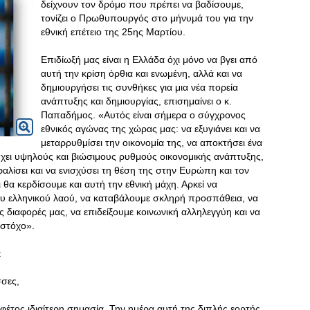
δείχνουν τον δρόμο που πρέπει να βαδίσουμε,
τονίζει ο Πρωθυπουργός στο μήνυμά του για την
εθνική επέτειο της 25ης Μαρτίου.
Επιδίωξή μας είναι η Ελλάδα όχι μόνο να βγει από
αυτή την κρίση όρθια και ενωμένη, αλλά και να
δημιουργήσει τις συνθήκες για μια νέα πορεία
ανάπτυξης και δημιουργίας, επισημαίνει ο κ.
Παπαδήμος. «Αυτός είναι σήμερα ο σύγχρονος
εθνικός αγώνας της χώρας μας: να εξυγιάνει και να
μεταρρυθμίσει την οικονομία της, να αποκτήσει ένα
τύχει υψηλούς και βιώσιμους ρυθμούς οικονομικής ανάπτυξης,
φαλίσει και να ενισχύσει τη θέση της στην Ευρώπη και τον
θα κερδίσουμε και αυτή την εθνική μάχη. Αρκεί να
ου ελληνικού λαού, να καταβάλουμε σκληρή προσπάθεια, να
 διαφορές μας, να επιδείξουμε κοινωνική αλληλεγγύη και να
 στόχο».
:
σες,
φέτος ιδιαίτερη σημασία. Την ημέρα αυτή της διπλής εορτής