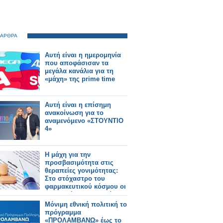
 ΑΡΘΡΑ
Αυτή είναι η ημερομηνία
που αποφάσισαν τα
μεγάλα κανάλια για τη
«μάχη» της prime time
Αυτή είναι η επίσημη
ανακοίνωση για το
αναμενόμενο «ΣΤΟΥΝΤΙΟ
4»
Η μάχη για την
προσβασιμότητα στις
θεραπείες γονιμότητας:
Στο στόχαστρο του
φαρμακευτικού κόσμου οι
πρακτικές της εταιρείας
Merck
Μόνιμη εθνική πολιτική το
πρόγραμμα
«ΠΡΟΛΑΜΒΑΝΩ» έως το