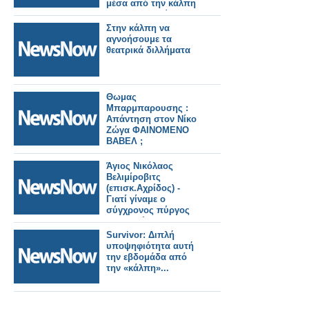
μέσα από την κάλπη
της 25ης Ιουνίου
Στην κάλπη να
αγνοήσουμε τα
θεατρικά διλλήματα
Θωμας
Μπαρμπαρουσης :
Απάντηση στον Νίκο
Ζώγα ΦΑΙΝΟΜΕΝΟ
ΒΑΒΕΛ ;
Άγιος Νικόλαος
Βελιμίροβιτς
(επισκ.Αχρίδος) -
Γιατί γίναμε ο
σύγχρονος πύργος
της Βαβέλ
Survivor: Διπλή
υποψηφιότητα αυτή
την εβδομάδα από
την «κάλπη»...