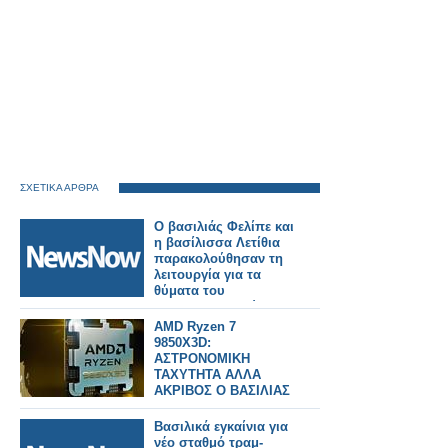
ΣΧΕΤΙΚΑ ΑΡΘΡΑ
Ο βασιλιάς Φελίπε και
η βασίλισσα Λετίθια
παρακολούθησαν τη
λειτουργία για τα
θύματα του
σιδηροδρομικού
δυστυχήματος στην
AMD Ryzen 7
Ισπανία
9850X3D:
ΑΣΤΡΟΝΟΜΙΚΗ
ΤΑΧΥΤΗΤΑ ΑΛΛΑ
ΑΚΡΙΒΟΣ Ο ΒΑΣΙΛΙΑΣ
ΤΟΥ gaming
Βασιλικά εγκαίνια για
νέο σταθμό τραμ-