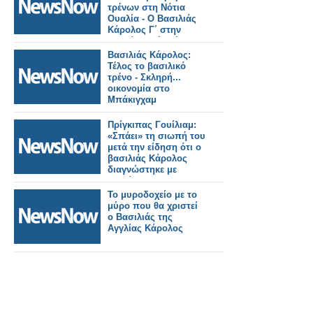
τρένων στη Νότια
Ουαλία - Ο Βασιλιάς
Κάρολος Γ΄ στην
καμπίνα ενός νέου
τραμ-τρένου.
Βασιλιάς Κάρολος:
Τέλος το βασιλικό
τρένο - Σκληρή...
οικονομία στο
Μπάκιγχαμ
Πρίγκιπας Γουίλιαμ:
«Σπάει» τη σιωπή του
μετά την είδηση ότι ο
βασιλιάς Κάρολος
διαγνώστηκε με
καρκίνο...
Το μυροδοχείο με το
μύρο που θα χριστεί
ο Βασιλιάς της
Αγγλίας Κάρολος