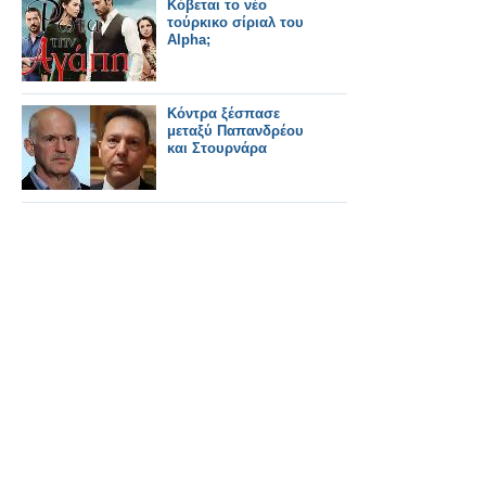
Κόβεται το νέο
τούρκικο σίριαλ του
Alpha;
Κόντρα ξέσπασε
μεταξύ Παπανδρέου
και Στουρνάρα