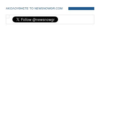
ΑΚΟΛΟΥΘΗΣΤΕ ΤΟ NEWSNOWGR.COM