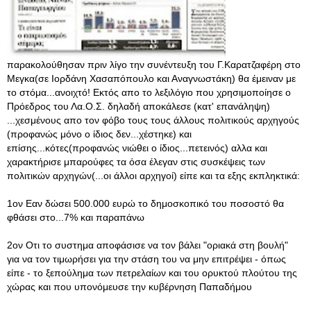
παρακολούθησαν πριν λίγο την συνέντευξη του Γ.Καρατζαφέρη στο
Μεγκα(σε Ιορδάνη Χασαπόπουλο και Αναγνωστάκη) θα έμειναν με
το στόμα...ανοιχτό! Εκτός απο το λεξιλόγιο που χρησιμοποίησε ο
Πρόεδρος του Λα.Ο.Σ. δηλαδή αποκάλεσε (κατ' επανάληψη)
...χεσμένους απο τον φόβο τους τους άλλους πολιτικούς αρχηγούς
(προφανώς μόνο ο ίδιος δεν...χέστηκε) και
επίσης...κότες(προφανώς νιώθει ο ίδιος...πετεινός) αλλα και
χαρακτήρισε μπαρούφες τα όσα έλεγαν στις συσκέψεις των
πολιτικών αρχηγών(...οι άλλοι αρχηγοί) είπε και τα εξης εκπληκτικά:
1ον Εαν δώσει 500.000 ευρώ το δημοσκοπικό του ποσοστό θα
φθάσει στο...7% και παραπάνω
2ον Οτι το συστημα αποφάσισε να τον βάλει "οριακά στη βουλή"
για να τον τιμωρήσει για την στάση του να μην επιτρέψει - όπως
είπε - το ξεπούλημα των πετρελαίων και του ορυκτού πλούτου της
χώρας και που υπονόμευσε την κυβέρνηση Παπαδήμου