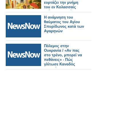
εορτάζει την μνήμη
του εν Κολασσαίς
θαύματος παρά του
Αρχιστρατήγου
H ανάμνηση του
Μιχαήλ
θαύματος του Αγίου
Σπυρίδωνος κατά των
Αγαρηνών
Πόλεμος στην
Ουκρανία / «Αν πας
στο τρένο, μπορεί να
πεθάνεις» - Πώς
γλίτωσε Καναδός
αθλητής