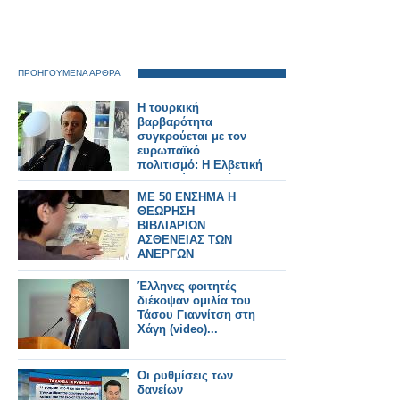
ΠΡΟΗΓΟΥΜΕΝΑ ΑΡΘΡΑ
H τουρκική
βαρβαρότητα
συγκρούεται με τον
ευρωπαϊκό
πολιτισμό: Η Ελβετική
δικαιοσύνη εξετάζει
το φάκελο του
ΜΕ 50 ΕΝΣΗΜΑ Η
Μπαγίς!
ΘΕΩΡΗΣΗ
ΒΙΒΛΙΑΡΙΩΝ
ΑΣΘΕΝΕΙΑΣ ΤΩΝ
ΑΝΕΡΓΩΝ
Έλληνες φοιτητές
διέκοψαν ομιλία του
Τάσου Γιαννίτση στη
Χάγη (video)...
Οι ρυθμίσεις των
δανείων