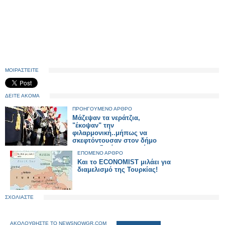
ΜΟΙΡΑΣΤΕΙΤΕ
ΔΕΙΤΕ ΑΚΟΜΑ
ΠΡΟΗΓΟΥΜΕΝΟ ΑΡΘΡΟ
Μάζεψαν τα νεράτζια,
"έκοψαν" την
φιλαρμονική..μήπως να
σκεφτόντουσαν στον δήμο
και το ενδεχόμενο να γίνει η
ΕΠΟΜΕΝΟ ΑΡΘΡΟ
παρέλαση μέσα στο
Και τo ΕCONOMIST μιλάει για
δημαρχείο για πιο σίγουρα;
διαμελισμό της Τουρκίας!
ΣΧΟΛΙΑΣΤΕ
ΑΚΟΛΟΥΘΗΣΤΕ ΤΟ NEWSNOWGR.COM