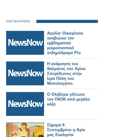
ΣΧΕΤΙΚΑ ΑΡΘΡΑ
Αγγλία: Οικογένεια
αναβιώνει τον
εμβληματικό
μικροσκοπικό
σιδηρόδρομο Ρίο
Γκράντε – Το όραμα
γίνεται
Η ανάμνηση του
πραγματικότητα
θαύματος του Αγίου
Σπυρίδωνος στην
Ιερά Πόλη του
Μεσολογγίου.
Ο Ολιβέιρα γλίτωσε
τον ΠΑΟΚ από μεγάλο
κάζο
Σήμερα 6
Σεπτεμβρίου η Αγία
μας Εκκλησία