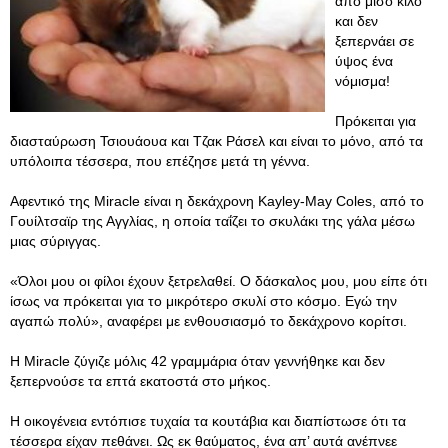
από μισό κιλό
και δεν
ξεπερνάει σε
ύψος ένα
νόμισμα!
Πρόκειται για
διασταύρωση Τσιουάουα και Τζακ Ράσελ και είναι το μόνο, από τα
υπόλοιπα τέσσερα, που επέζησε μετά τη γέννα.
Αφεντικό της Miracle είναι η δεκάχρονη Kayley-May Coles, από το
Γουίλτσαϊρ της Αγγλίας, η οποία ταΐζει το σκυλάκι της γάλα μέσω
μιας σύριγγας.
«Όλοι μου οι φίλοι έχουν ξετρελαθεί. Ο δάσκαλος μου, μου είπε ότι
ίσως να πρόκειται για το μικρότερο σκυλί στο κόσμο. Εγώ την
αγαπώ πολύ», αναφέρει με ενθουσιασμό το δεκάχρονο κορίτσι.
Η Miracle ζύγιζε μόλις 42 γραμμάρια όταν γεννήθηκε και δεν
ξεπερνούσε τα επτά εκατοστά στο μήκος.
Η οικογένεια εντόπισε τυχαία τα κουτάβια και διαπίστωσε ότι τα
τέσσερα είχαν πεθάνει. Ως εκ θαύματος, ένα απ’ αυτά ανέπνεε