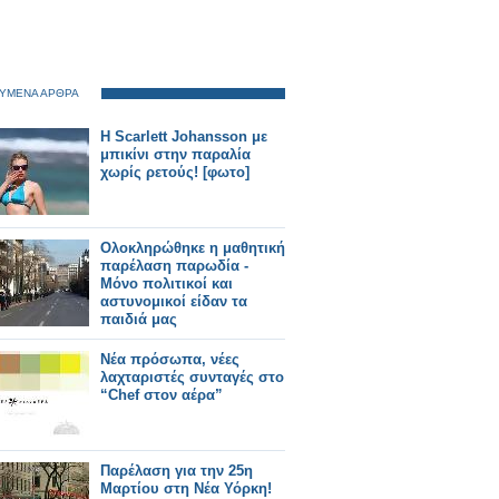
ΥΜΕΝΑ ΑΡΘΡΑ
Η Scarlett Johansson με
μπικίνι στην παραλία
χωρίς ρετούς! [φωτο]
Ολοκληρώθηκε η μαθητική
παρέλαση παρωδία -
Μόνο πολιτικοί και
αστυνομικοί είδαν τα
παιδιά μας
Νέα πρόσωπα, νέες
λαχταριστές συνταγές στο
“Chef στον αέρα”
Παρέλαση για την 25η
Μαρτίου στη Νέα Υόρκη!