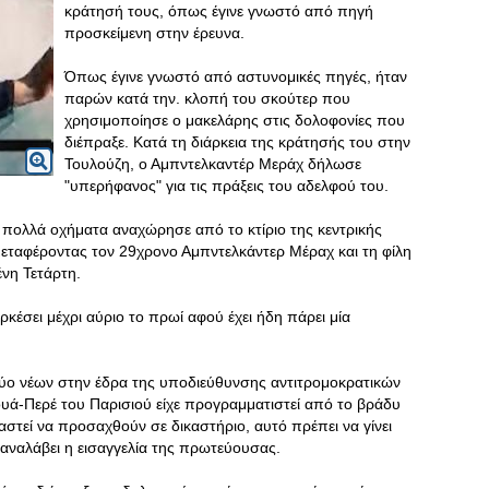
κράτησή τους, όπως έγινε γνωστό από πηγή
προσκείμενη στην έρευνα.
Όπως έγινε γνωστό από αστυνομικές πηγές, ήταν
παρών κατά την. κλοπή του σκούτερ που
χρησιμοποίησε ο μακελάρης στις δολοφονίες που
διέπραξε. Κατά τη διάρκεια της κράτησής του στην
Τουλούζη, ο Αμπντελκαντέρ Μεράχ δήλωσε
"υπερήφανος" για τις πράξεις του αδελφού του.
ολλά οχήματα αναχώρησε από το κτίριο της κεντρικής
μεταφέροντας τον 29χρονο Αμπντελκάντερ Μέραχ και τη φίλη
ένη Τετάρτη.
κέσει μέχρι αύριο το πρωί αφού έχει ήδη πάρει μία
δύο νέων στην έδρα της υποδιεύθυνσης αντιτρομοκρατικών
ά-Περέ του Παρισιού είχε προγραμματιστεί από το βράδυ
αστεί να προσαχθούν σε δικαστήριο, αυτό πρέπει να γίνει
ι αναλάβει η εισαγγελία της πρωτεύουσας.