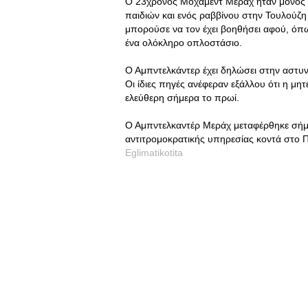
Ο 23χρονος Μοχάμεντ Μέραχ ήταν μόνος ό
παιδιών και ενός ραββίνου στην Τουλούζ
μπορούσε να τον έχει βοηθήσει αφού, όπ
ένα ολόκληρο οπλοστάσιο.
Ο Αμπντελκάντερ έχει δηλώσει στην αστυνο
Οι ίδιες πηγές ανέφεραν εξάλλου ότι η μη
ελεύθερη σήμερα το πρωί.
Ο Αμπντελκαντέρ Μεράχ μεταφέρθηκε σήμε
αντιτρομοκρατικής υπηρεσίας κοντά στο Π
Eglimatikotita