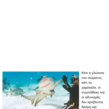
Κάτι η γλώσσα
του σώµατος,
κάτι τα
χαµόγελα, οι
συµπάθειες και
οι αδυναµίες
δεν κρύβονται.
Ακόµη και