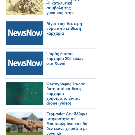
φιλίας;
-Η καταλυτική
συμβολή της
γυναίκας στην
ιστορία και τον
πολιτισμό,
Αίγυπτος: Δεύτερη
διαχρονικά
θύμα από επίθεση
καρχαρία
Ψαράς έπιασε
καρχαρία 200 κιλών
στα Χανιά
Φωτογράφος έσωσε
δύτη από επίθεση
καρχαρία
χρησιμοποιώντας
drone (video)
Γερμανία: Δεν δόθηκε
υπηκοότητα σε
Μουσουλμάνο επειδή
δεν έκανε χειραψία με
γυναίκα