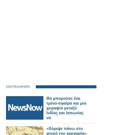
ΣΧΕΤΙΚΑ ΑΡΘΡΑ
Θα μπορούσε ένα
τρένο-σφαίρα και μια
χειραψία μεταξύ
Ινδίας και Ιαπωνίας
να
επαναπροσδιορίσουν
το μέλλον των
«Χόρεψε πάνω στο
ταξιδιών και της
φτερό του καρχαρία».