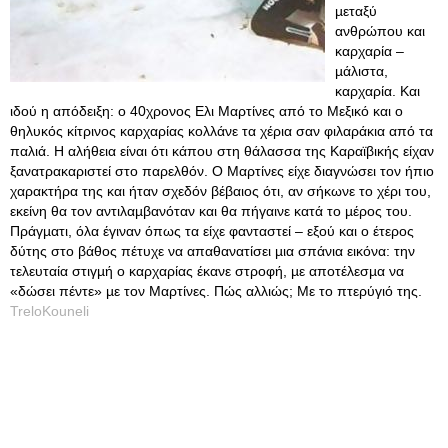
µεταξύ
ανθρώπου και
καρχαρία –
µάλιστα,
καρχαρία. Και
ιδού η απόδειξη: ο 40χρονος Ελι Μαρτίνες από το Μεξικό και ο
θηλυκός κίτρινος καρχαρίας κολλάνε τα χέρια σαν φιλαράκια από τα
παλιά. Η αλήθεια είναι ότι κάπου στη θάλασσα της Καραϊβικής είχαν
ξανατρακαριστεί στο παρελθόν. Ο Μαρτίνες είχε διαγνώσει τον ήπιο
χαρακτήρα της και ήταν σχεδόν βέβαιος ότι, αν σήκωνε το χέρι του,
εκείνη θα τον αντιλαµβανόταν και θα πήγαινε κατά το µέρος του.
Πράγµατι, όλα έγιναν όπως τα είχε φανταστεί – εξού και ο έτερος
δύτης στο βάθος πέτυχε να απαθανατίσει µια σπάνια εικόνα: την
τελευταία στιγµή ο καρχαρίας έκανε στροφή, µε αποτέλεσµα να
«δώσει πέντε» µε τον Μαρτίνες. Πώς αλλιώς; Με το πτερύγιό της.
TreloKouneli