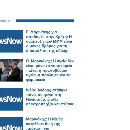
 ΑΡΘΡΑ
Γ. Μαρινάκης για
υποδομές στην Κρήτη: Η
ανάπτυξη των ΜΜΜ είναι
ο μόνος δρόμος για τη
διασφάλιση της οδικής
ασφάλειας και την
προστασία της ποιότητας
Π. Μαρινάκης: Η υγεία δεν
ζωής των κατοίκων
είναι μόνο τα νοσοκομεία
- Είναι η πρωτοβάθμια
υγεία, η πρόληψη και τα
φαρμακεία
Ινδία: Άνδρας στάθηκε
πάνω σε τρένο στη
Ναγκπούρ, έπαθε
ηλεκτροπληξία και πέθανε
Μαρινάκης: Η ΝΔ θα
καταθέσει δική της
πρόταση για