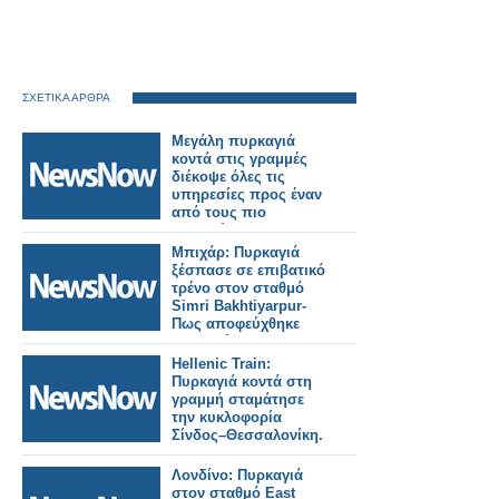
ΣΧΕΤΙΚΑ ΑΡΘΡΑ
Μεγάλη πυρκαγιά
κοντά στις γραμμές
διέκοψε όλες τις
υπηρεσίες προς έναν
από τους πιο
πολυσύχναστους
σιδηροδρομικούς
Μπιχάρ: Πυρκαγιά
σταθμούς του
ξέσπασε σε επιβατικό
Λονδίνου.
τρένο στον σταθμό
Simri Bakhtiyarpur-
Πως αποφεύχθηκε
τραγωδία.
Hellenic Train:
Πυρκαγιά κοντά στη
γραμμή σταμάτησε
την κυκλοφορία
Σίνδος–Θεσσαλονίκη.
Λονδίνο: Πυρκαγιά
στον σταθμό East