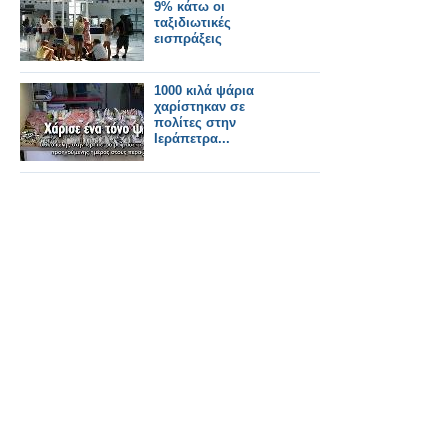
9% κάτω οι
ταξιδιωτικές
εισπράξεις
1000 κιλά ψάρια
χαρίστηκαν σε
πολίτες στην
Ιεράπετρα...