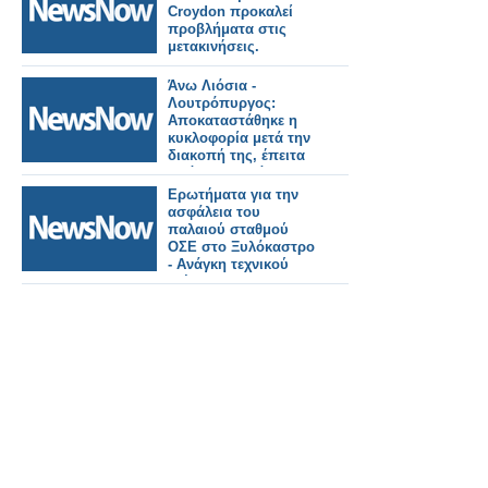
Croydon προκαλεί
προβλήματα στις
μετακινήσεις.
Άνω Λιόσια -
Λουτρόπυργος:
Αποκαταστάθηκε η
κυκλοφορία μετά την
διακοπή της, έπειτα
από πυρκαγιά
πλησίον της γραμμής.
Ερωτήματα για την
ασφάλεια του
παλαιού σταθμού
ΟΣΕ στο Ξυλόκαστρο
- Ανάγκη τεχνικού
ελέγχου στο
στέγαστρο.