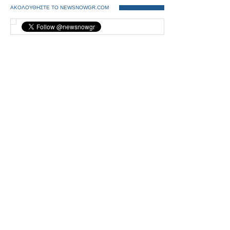
ΑΚΟΛΟΥΘΗΣΤΕ ΤΟ NEWSNOWGR.COM