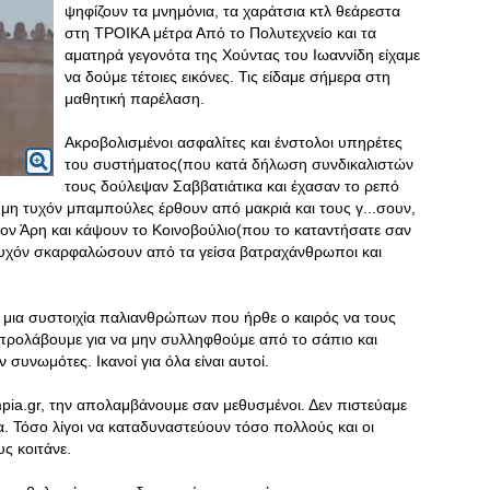
ψηφίζουν τα μνημόνια, τα χαράτσια κτλ θεάρεστα
στη ΤΡΟΙΚΑ μέτρα Από το Πολυτεχνείο και τα
αματηρά γεγονότα της Χούντας του Ιωαννίδη είχαμε
να δούμε τέτοιες εικόνες. Τις είδαμε σήμερα στη
μαθητική παρέλαση.
Ακροβολισμένοι ασφαλίτες και ένστολοι υπηρέτες
του συστήματος(που κατά δήλωση συνδικαλιστών
τους δούλεψαν Σαββατιάτικα και έχασαν το ρεπό
ν)μη τυχόν μπαμπούλες έρθουν από μακριά και τους γ...σουν,
ον Άρη και κάψουν το Κοινοβούλιο(που το καταντήσατε σαν
η τυχόν σκαρφαλώσουν από τα γείσα βατραχάνθρωποι και
μια συστοιχία παλιανθρώπων που ήρθε ο καιρός να τους
 προλάβουμε για να μην συλληφθούμε από το σάπιο και
υνωμότες. Ικανοί για όλα είναι αυτοί.
ia.gr, την απολαμβάνουμε σαν μεθυσμένοι. Δεν πιστεύαμε
α. Τόσο λίγοι να καταδυναστεύουν τόσο πολλούς και οι
υς κοιτάνε.