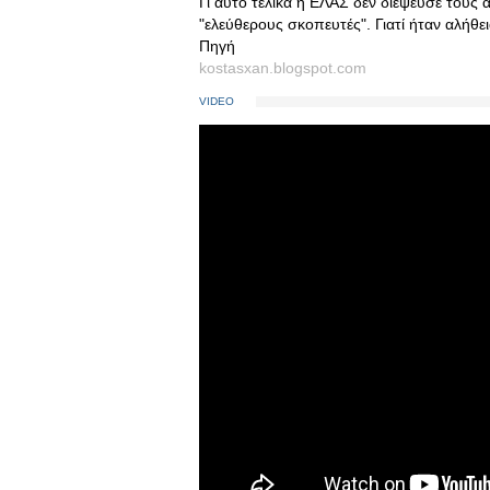
Γι αυτό τελικά η ΕΛΑΣ δεν διέψευσε τους 
"ελεύθερους σκοπευτές". Γιατί ήταν αλήθει
Πηγή
kostasxan.blogspot.com
VIDEO