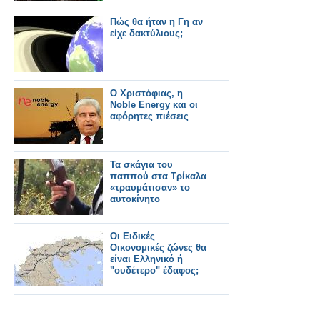
Πώς θα ήταν η Γη αν
είχε δακτύλιους;
Ο Χριστόφιας, η
Noble Εnergy και οι
αφόρητες πιέσεις
Τα σκάγια του
παππού στα Τρίκαλα
«τραυμάτισαν» το
αυτοκίνητο
Οι Ειδικές
Οικονομικές ζώνες θα
είναι Ελληνικό ή
"ουδέτερο" έδαφος;