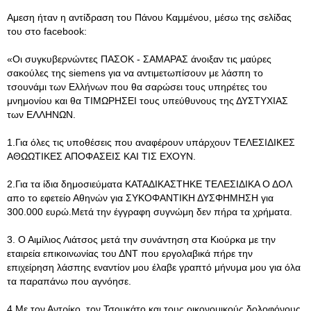
Aμεση ήταν η αντίδραση του Πάνου Καμμένου, μέσω της σελίδας
του στο facebook:
«Οι συγκυβερνώντες ΠΑΣΟΚ - ΣΑΜΑΡΑΣ άνοιξαν τις μαύρες
σακούλες της siemens για να αντιμετωπίσουν με λάσπη το
τσουνάμι των Ελλήνων που θα σαρώσει τους υπηρέτες του
μνημονίου και θα ΤΙΜΩΡΗΣΕΙ τους υπεύθυνους της ΔΥΣΤΥΧΙΑΣ
των ΕΛΛΗΝΩΝ.
1.Για όλες τις υποθέσεις που αναφέρουν υπάρχουν ΤΕΛΕΣΙΔΙΚΕΣ
ΑΘΩΩΤΙΚΕΣ ΑΠΟΦΑΣΕΙΣ ΚΑΙ ΤΙΣ ΕΧΟΥΝ.
2.Για τα ίδια δημοσιεύματα ΚΑΤΑΔΙΚΑΣΤΗΚΕ ΤΕΛΕΣΙΔΙΚΑ Ο ΔΟΛ
απο το εφετείο Αθηνών για ΣΥΚΟΦΑΝΤΙΚΗ ΔΥΣΦΗΜΗΣΗ για
300.000 ευρώ.Μετά την έγγραφη συγνώμη δεν πήρα τα χρήματα.
3. Ο Αιμίλιος Λιάτσος μετά την συνάντηση στα Κιούρκα με την
εταιρεία επικοινωνίας του ΔΝΤ που εργολαβικά πήρε την
επιχείρηση λάσπης εναντίον μου έλαβε γραπτό μήνυμα μου για όλα
τα παραπάνω που αγνόησε.
4.Με τον Αντρίκο, τον Τσουκάτο και τους οικονομικούς δολοφόνους