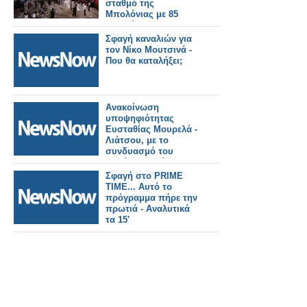
σταθμό της
Μπολόνιας με 85
νεκρούς
Σφαγή καναλιών για
τον Νίκο Μουτσινά -
Που θα καταλήξει;
Ανακοίνωση
υποψηφιότητας
Ευσταθίας Μουρελά -
Λιάτσου, με το
συνδυασμό του
Δημάρχου Γιάννη
Τριανταφυλλάκη
Σφαγή στο PRIME
(τοπικό ψηφοδέλτιο
TIMΕ... Αυτό το
Μύτικα).
πρόγραμμα πήρε την
πρωτιά - Αναλυτικά
τα 15'