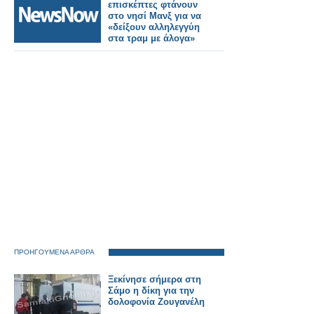
νυχτερινών τρένων
επισκέπτες φτάνουν
στο νησί Μανξ για να
«δείξουν αλληλεγγύη
στα τραμ με άλογα»
ΠΡΟΗΓΟΥΜΕΝΑ ΑΡΘΡΑ
Ξεκίνησε σήμερα στη
Σάμο η δίκη για την
δολοφονία Ζουγανέλη