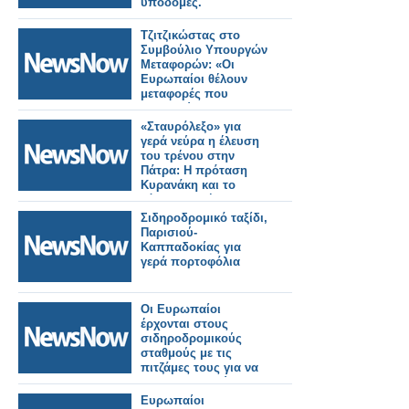
υποδομές.
Τζιτζικώστας στο
Συμβούλιο Υπουργών
Μεταφορών: «Οι
Ευρωπαίοι θέλουν
μεταφορές που
εμπιστεύονται».
«Σταυρόλεξο» για
γερά νεύρα η έλευση
του τρένου στην
Πάτρα: Η πρόταση
Κυρανάκη και το
«όχι» του Δήμου
Σιδηροδρομικό ταξίδι,
Παρισιού-
Καππαδοκίας για
γερά πορτοφόλια
Οι Ευρωπαίοι
έρχονται στους
σιδηροδρομικούς
σταθμούς με τις
πιτζάμες τους για να
διαμαρτυρηθούν για
την ακύρωση των
Ευρωπαίοι