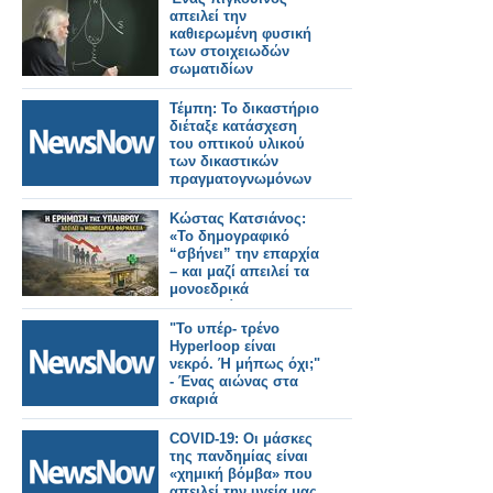
απειλεί την
καθιερωμένη φυσική
των στοιχειωδών
σωματιδίων
Τέμπη: Το δικαστήριο
διέταξε κατάσχεση
του οπτικού υλικού
των δικαστικών
πραγματογνωμόνων
Κώστας Κατσιάνος:
«Το δημογραφικό
“σβήνει” την επαρχία
– και μαζί απειλεί τα
μονοεδρικά
φαρμακεία» (video)
"Το υπέρ- τρένο
Hyperloop είναι
νεκρό. Ή μήπως όχι;"
- Ένας αιώνας στα
σκαριά
COVID-19: Οι μάσκες
της πανδημίας είναι
«χημική βόμβα» που
απειλεί την υγεία μας