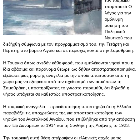
τον τουρκικό
τσαμπουκά Ο
λόγος για την
ομώνυμη
άσκηση του
Πολεμικού
Ναυτικού που
διεξήχθη σύμφωνα με τον προγραμματισμό του, την Τετάρτη και
Πέμπτη, στο βόρειο Αιγαίο και σε περιοχές κοντά στην Σαμοθράκη.
Η Τουρκία όπως σχεδόν κάθε φορά, που εμπλέκονται νησιά που η
ίδια αβάσιμα και παράνομα θεωρεί ως δήθεν αποστρατικοποιημένα,
εξέδωσε μιας μορφής αναγελία με την οποία απαιτούσαν από τη
χώρα μας να εξαιρέσει από τον σχεδιασμό των ασκήσεων τη
Σαμοθράκη, υποστηρίζοντας το γνωστο παραμύθι, ότι δηλαδή η
νήσος υπάγεται σε καθεστώς αποστρατικοποίησης.
Η τουρκική αναγγελία – προειδοποίηση υποστηρίζει ότι η Ελλάδα
παραβιάζει τις υποχρεώσεις της για αποστρατικοποίηση των
νησιών του Ανατολικού Αιγαίου, που επιβλήθηκε από την απόφαση
των Έξι Δυνάμεων το 1914 και τη Συνθήκη της Λοζάνης το 1923.
Την τουρκική αυτή θέση απέρριψαν οι ελληνικές αρχές με τις