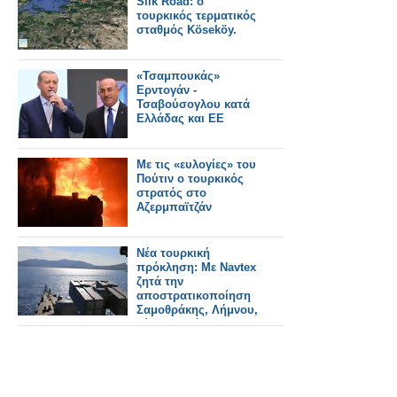
Silk Road: ο
τουρκικός τερματικός
σταθμός Köseköy.
«Τσαμπουκάς»
Ερντογάν -
Τσαβούσογλου κατά
Ελλάδας και ΕΕ
Με τις «ευλογίες» του
Πούτιν ο τουρκικός
στρατός στο
Αζερμπαϊτζάν
Νέα τουρκική
πρόκληση: Με Navtex
ζητά την
αποστρατικοποίηση
Σαμοθράκης, Λήμνου,
Χίου και Σάμου