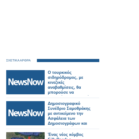
ΣΧΕΤΙΚΑ ΑΡΘΡΑ
Ο τουρκικός
σιδηρόδρομος, με
κινεζικές
αναβαθμίσεις, θα
μπορούσε να
παρακάμψει τη Ρωσία
στη διαδρομή προς
Δημοσιογραφικό
την Ευρώπη
Συνέδριο Σαμοθράκης
με αντικείμενο την
Ασφάλεια των
Δημοσιογράφων και
την Ελευθερία του
Τύπου
Ένας νέος κόμβος