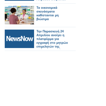
μ.μ.
Τα οικονομικά
σκευάσματα
καθίστανται μη
βιώσιμα
Την Παρασκευή 24
Απριλίου ανοίγει η
πλατφόρμα για
εγγραφή στο μητρώο
επιμελητών της
δράσης “Νταντάδες
της γειτονιάς’’, που
αφορά υπηρεσία κατ’
οίκον φροντίδας
βρεφών και νηπίων
από 2 μηνών έως 2,5
ετών.