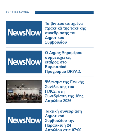
ΣΧΕΤΙΚΑ ΑΡΘΡΑ
Τα βιντεοσκοπημένα
πρακτικά της τακτικής
συνεδρίασης του
Δημοτικού
Συμβουλίου
Παρασκευή 24
Απριλίου 2026.
Ο Δήμος Ξηρομέρου
συμμετέχει ως
εταίρος στο
Ευρωπαϊκό
Πρόγραμμα DRYAD.
Στο Ξηρόμερο θα
πραγματοποιηθεί η
Ψήφισμα της Γενικής
επίδειξη DR5 την
Συνέλευσης του
Παρασκευή 24
Π.Φ.Σ. στη
Απριλίου.
Συνεδρίαση της 18ης
Απριλίου 2026
Τακτική συνεδρίαση
Δημοτικού
Συμβουλίου την
Παρασκευή 24
Απριλίου στις 07:00