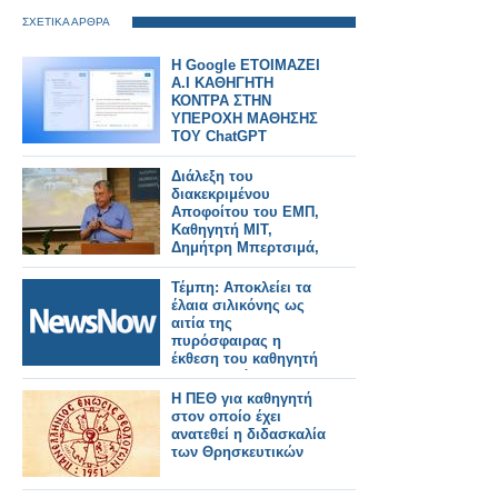
ΣΧΕΤΙΚΑ ΑΡΘΡΑ
Η Google ΕΤΟΙΜΑΖΕΙ
A.I ΚΑΘΗΓΗΤΗ
ΚΟΝΤΡΑ ΣΤΗΝ
ΥΠΕΡΟΧΗ ΜΑΘΗΣΗΣ
ΤΟΥ ChatGPT
Διάλεξη του
διακεκριμένου
Αποφοίτου του ΕΜΠ,
Καθηγητή ΜΙΤ,
Δημήτρη Μπερτσιμά,
στο ΕΜΠ
Τέμπη: Αποκλείει τα
έλαια σιλικόνης ως
αιτία της
πυρόσφαιρας η
έκθεση του καθηγητή
Κωνσταντόπουλου
Η ΠΕΘ για καθηγητή
στον οποίο έχει
ανατεθεί η διδασκαλία
των Θρησκευτικών