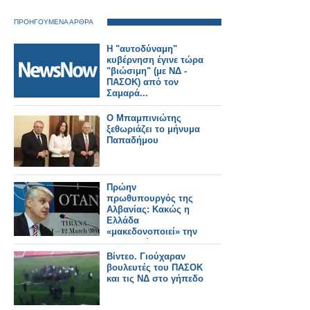
ΠΡΟΗΓΟΥΜΕΝΑ ΑΡΘΡΑ
Η "αυτοδύναμη"
κυβέρνηση έγινε τώρα
"βιώσιμη" (με ΝΔ -
ΠΑΣΟΚ) από τον
Σαμαρά...
Ο Μπαμπινιώτης
ξεθωριάζει το μήνυμα
Παπαδήμου
Πρώην
πρωθυπουργός της
Αλβανίας: Κακώς η
Ελλάδα
«μακεδονοποιεί» την
εξωτερικής της
πολιτική!
Βίντεο. Γιούχαραν
βουλευτές του ΠΑΣΟΚ
και τις ΝΔ στο γήπεδο