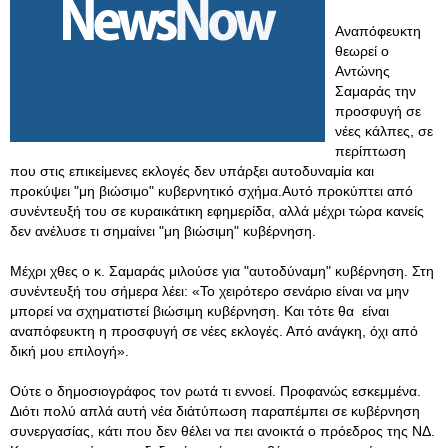
Αναπόφευκτη
θεωρεί ο
Αντώνης
Σαμαράς την
προσφυγή σε
νέες κάλπες, σε
περίπτωση
που στις επικείμενες εκλογές δεν υπάρξει αυτοδυναμία και
προκύψει "μη βιώσιμο" κυβερνητικό σχήμα.Αυτό προκύπτει από
συνέντευξή του σε κυραικάτικη εφημερίδα, αλλά μέχρι τώρα κανείς
δεν ανέλυσε τι σημαίνει "μη βιώσιμη" κυβέρνηση.
Μέχρι χθες ο κ. Σαμαράς μιλούσε για "αυτοδύναμη" κυβέρνηση. Στη
συνέντευξή του σήμερα λέει: «Το χειρότερο σενάριο είναι να μην
μπορεί να σχηματιστεί βιώσιμη κυβέρνηση. Και τότε θα είναι
αναπόφευκτη η προσφυγή σε νέες εκλογές. Από ανάγκη, όχι από
δική μου επιλογή».
Ούτε ο δημοσιογράφος τον ρωτά τι εννοεί. Προφανώς εσκεμμένα.
Διότι πολύ απλά αυτή νέα διάτύπωση παραπέμπει σε κυβέρνηση
συνεργασίας, κάτι που δεν θέλει να πει ανοικτά ο πρόεδρος της ΝΔ.