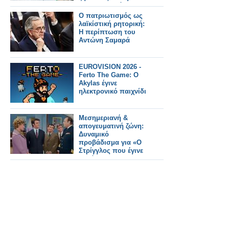
φαρμακοποιό
Ο πατριωτισμός ως
λαϊκίστική ρητορική:
Η περίπτωση του
Αντώνη Σαμαρά
EUROVISION 2026 -
Ferto The Game: Ο
Akylas έγινε
ηλεκτρονικό παιχνίδι
Μεσημεριανή &
απογευματινή ζώνη:
Δυναμικό
προβάδισμα για «Ο
Στρίγγλος που έγινε
αρνάκι»