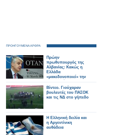
ΠΡΟΗΓΟΥΜΕΝΑ ΑΡΘΡΑ
Πρώην
πρωθυπουργός της
Αλβανίας: Κακώς η
Ελλάδα
«μακεδονοποιεί» την
εξωτερικής της
πολιτική!
Βίντεο. Γιούχαραν
βουλευτές του ΠΑΣΟΚ
και τις ΝΔ στο γήπεδο
Η Ελληνική δειλία και
η Αργεντίνικη
αυθάδεια