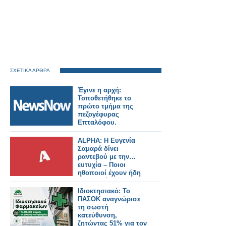
ΣΧΕΤΙΚΑ ΑΡΘΡΑ
Έγινε η αρχή:
Τοποθετήθηκε το
πρώτο τμήμα της
πεζογέφυρας
Επταλόφου.
ALPHA: Η Ευγενία
Σαμαρά δίνει
ραντεβού με την…
ευτυχία – Ποιοι
ηθοποιοί έχουν ήδη
συμφωνήσει για τη
νέα σειρά
Ιδιοκτησιακό: Το
ΠΑΣΟΚ αναγνώρισε
τη σωστή
κατεύθυνση,
ζητώντας 51% για τον