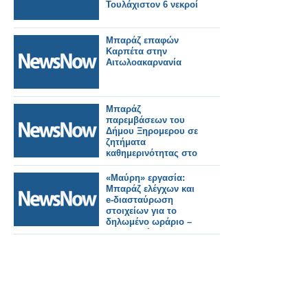
Τουλάχιστον 6 νεκροί
Μπαράζ επαφών
Καρπέτα στην
Αιτωλοακαρνανία
Μπαράζ
παρεμβάσεων του
Δήμου Ξηρομερου σε
ζητήματα
καθημερινότητας στο
Καραισκακης
«Μαύρη» εργασία:
Μπαράζ ελέγχων και
e-διασταύρωση
στοιχείων για το
δηλωμένο ωράριο –
Τι προανήγγειλε ο Άδ.
Γεωργιάδης