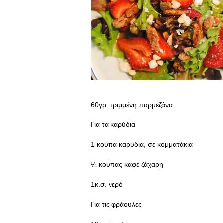
60γρ. τριμμένη παρμεζάνα
Για τα καρύδια
1 κούπα καρύδια, σε κομματάκια
¼ κούπας καφέ ζάχαρη
1κ.σ. νερό
Για τις φράουλες