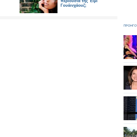
περιουσία της Έιμι
Γουάινχάουζ;
ΠΡΟΗΓΟ