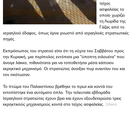
τείχος
ασφαλείας το
οποίο χωρίζει
τη Λωρίδα της
Γάζας από το
ισραηλινό έδαφος, όπως έγινε γνωστό από ισραηλινές στρατιωτικές
πηγές.
Εκπρόσωπος του στρατού είπε ότι τη νύχτα του Σαββάτου προς
την Κυριακή, μια περίπολος εντόπισε μια "ύποπτη σιλουέτα" που
άνοιγε λάκκο, πιθανότατα για να τοποθετήσει μέσα κάποιον
εκρηκτικό μηχανισμό. Οι στρατιώτες άνοιξαν πυρ εναντίον του και
τον σκότωσαν.
Το πτώμα του Παλαιστίνιου βρέθηκε το πρωί και κοντά του
εντοπίστηκε ένα αυτόματο όπλο. Την τελευταία εβδομάδα
Ισραηλινοί στρατιώτες έχουν βρει και έχουν εξουδετερώσει τρεις
εκρηκτικούς μηχανισμούς κοντά στο τείχος ασφαλείας.
24wro