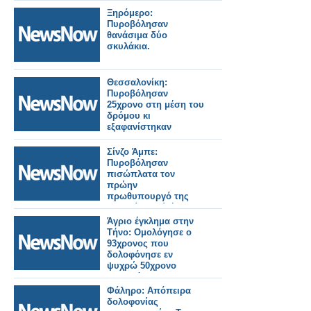
Ξηρόμερο:
Πυροβόλησαν
θανάσιμα δύο
σκυλάκια.
Θεσσαλονίκη:
Πυροβόλησαν
25χρονο στη μέση του
δρόμου κι
εξαφανίστηκαν
Σίνζο Άμπε:
Πυροβόλησαν
πισώπλατα τον
πρώην
πρωθυπουργό της
Ιαπωνίας ενώ έδινε
ομιλία
Άγριο έγκλημα στην
Τήνο: Ομολόγησε ο
93χρονος που
δολοφόνησε εν
ψυχρώ 50χρονο
αγιογράφο
Φάληρο: Απόπειρα
δολοφονίας