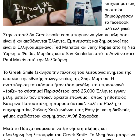
επιχειρηματιών,
οι οποίοι
δημιούργησαν
το facebook
αλά ελληνικά....
Στην ιστοσελίδα Greek-smile.com μπορούν να γίνουν μέλη όσοι
είναι ή και αισθάνονται Έλληνες. Εμπνευστές και δημιουργοί της
είναι οι Ελληνοαμερικανοί Ted Manatos και Jerry Papas από τη Νέα
Υόρκη, ο Φοίβος Μορίδης και o Sav Kiriakides από το Λονδίνο και ο
Paul Makris από την Μελβούρνη.
Το Greek Smile ξεκίνησε την πιλοτική του λειτουργία ανήμερα της
επετείου της εθνικής παλιγγενεσίας της 25ης Μαρτίου. Η
ανταπόκριση του κόσμου ήταν τόσο μεγάλη, που προσωρινά
«έριξε» το σύστημα! Περισσότεροι από 25.000 Έλληνες έγιναν
μέλη, μεταξύ των οποίων αρκετοί επώνυμοι, όπως η ηθοποιός
Κατερίνα Παπουτσάκη, η παρουσιάστριαΝικολέττα Ράλλη, ο
επιχειρηματίας Στέλιος Χατζηιωάννου της Easy jet και η διεθνούς
φήμης σχεδιάστρια κοσμημάτων Ανθή Ζαχαράκη.
Μετά το Πάσχα αναμένεται να ξεκινήσει η πλήρης και
ολοκληρωμένη λειτουργία του Greek Smile. Το Μνημόνιο μπορεί να