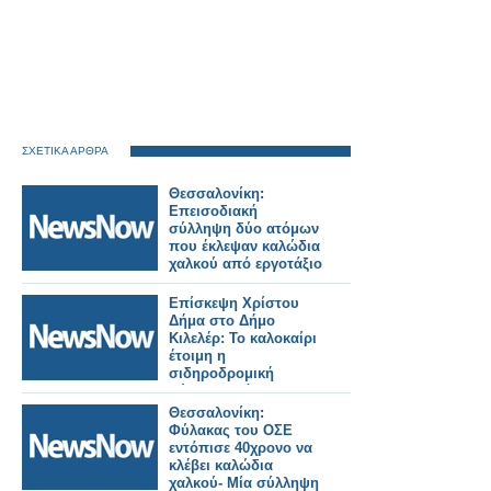
ΣΧΕΤΙΚΑ ΑΡΘΡΑ
Θεσσαλονίκη:
Επεισοδιακή
σύλληψη δύο ατόμων
που έκλεψαν καλώδια
χαλκού από εργοτάξιο
του ΟΣΕ.
Επίσκεψη Χρίστου
Δήμα στο Δήμο
Κιλελέρ: Το καλοκαίρι
έτοιμη η
σιδηροδρομική
σύνδεση Λάρισας-
Βόλου.
Θεσσαλονίκη:
Φύλακας του ΟΣΕ
εντόπισε 40χρονο να
κλέβει καλώδια
χαλκού- Μία σύλληψη