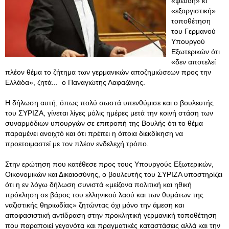
«ψευδή» κι
«εξοργιστική»
τοποθέτηση
του Γερμανού
Υπουργού
Εξωτερικών ότι
«δεν αποτελεί
πλέον θέμα το ζήτημα των γερμανικών αποζημιώσεων προς την
Ελλάδα», ζητά... ο Παναγιώτης Λαφαζάνης.
Η δήλωση αυτή, όπως πολύ σωστά υπενθύμισε και ο βουλευτής
του ΣΥΡΙΖΑ, γίνεται λίγες μόλις ημέρες μετά την κοινή στάση των
συναρμόδιων υπουργών σε επιτροπή της Βουλής ότι το θέμα
παραμένει ανοιχτό και ότι πρέπει η όποια διεκδίκηση να
προετοιμαστεί με τον πλέον ενδελεχή τρόπο.
Στην ερώτηση που κατέθεσε προς τους Υπουργούς Εξωτερικών,
Οικονομικών και Δικαιοσύνης, ο βουλευτής του ΣΥΡΙΖΑ υποστηρίζει
ότι η εν λόγω δήλωση συνιστά «μείζονα πολιτική και ηθική
πρόκληση σε βάρος του ελληνικού λαού και των θυμάτων της
ναζιστικής θηριωδίας» ζητώντας όχι μόνο την άμεση και
αποφασιστική αντίδραση στην προκλητική γερμανική τοποθέτηση
που παραποιεί γεγονότα και πραγματικές καταστάσεις αλλά και την