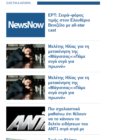
ΣΧΕΤΙΚΑ ΑΡΘΡΑ
ΕΡΤ: Σειρά–φόρος
τιμής στον Ελευθέριο
Βενιζέλο με all-star
cast
Μελέτης Ηλίας για τη
μετακίνηση της
«Μάγισσας»:«Πάμε
σιγά σιγά για
πρωινό»
Μελέτης Ηλίας για τη
μετακίνηση της
«Μάγισσας»:«Πάμε
σιγά σιγά για
πρωινό»
Πιο σχολιαστικό
μαθαίνω ότι θέλουν
να το κάνουν το
δελτίο ειδήσεων του
ΑΝΤ1 σιγά σιγά με
συντονιστή τον Νίκο
Χατζηνικολάου. Αυτό