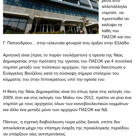
μέσα από
αλλεπάλληλα
ντιμπέιτ, να
προσπαθεί να
καλύψει τα
λάθη του
ΠΑΣΟΚ και του
Γ. Παπανδρέου... στην τελευταία φτυαριά που έριξαν στην Ελλάδα..
Αρνητική είναι (προς το παρόν τουλάχιστον) η ηγεσία της Νέας
Δημοκρατίας στην πρόταση της ηγεσίας του ΠΑΣΟΚ για 4 συνολικά
ντιμπέιτ μεταξύ των πολιτικών αρχηγών, την οποία διατύπωσε ο
Ευάγγελος Βενιζέλος κατά τη σύσκεψη σήμερα στελεχών του
κόμματός του στην Ιπποκράτους υπό την ηγεσία του.
Η θέση της Νέας Δημοκρατίας είναι ότι όπως έγινε στις εκλογές του
2009, έτσι και στις εκλογές του Μαΐου του 2012, πρέπει να γίνει ένα
ντιμπέιτ με τους αρχηγούς όλων των κοινοβουλευτικών κομμάτων
και άλλο ένα μεταξύ μόνο των αρχηγών ΠΑΣΟΚ και ΝΔ.
Πάντως, η σχετική διαβούλευση τώρα μόλις ξεκινά, οπότε δεν
αποκλείεται μέχρι την επίσημη έναρξη της προεκλογικής περιόδου,
να υπάρξουν νέες αντιπροτάσεις.