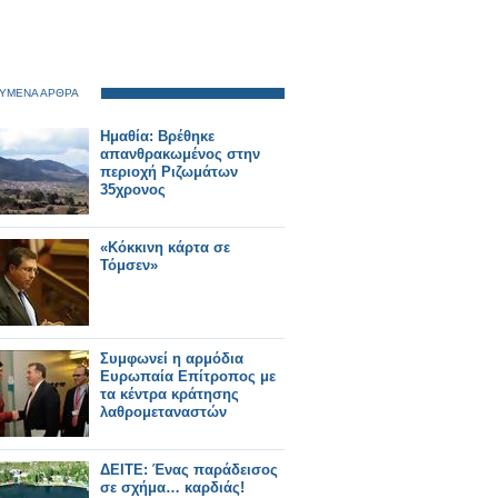
ΥΜΕΝΑ ΑΡΘΡΑ
Ημαθία: Βρέθηκε
απανθρακωμένος στην
περιοχή Ριζωμάτων
35χρονος
«Κόκκινη κάρτα σε
Τόμσεν»
Συμφωνεί η αρμόδια
Ευρωπαία Επίτροπος με
τα κέντρα κράτησης
λαθρομεταναστών
ΔΕΙΤΕ: Ένας παράδεισος
σε σχήμα… καρδιάς!