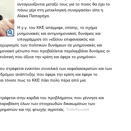
ανταγωνίζονται μεταξύ τους για το ποιος θα έχει το
πάνω χέρι στη μετεκλογική συνεργασία» είπε η
Αλέκα Παπαρήγα.
Η γ.γ. του ΚΚΕ απέρριψε, επίσης, το σχήμα
μνημονιακές και αντιμνημονιακές δυνάμεις και
υπογράμμισε ότι «εξίσου επιφανειακός και
διαχωρισμός των πολιτικών δυνάμεων σε μνημονιακές και
νημονιακό μέτωπο που προβάλλεται περιλαμβάνει δυνάμεις οι
ολιτική που όξυνε την κρίση και έφερε το μνημόνιο».
ου στρέφεται εναντίον συνολικά των κεφαλαιοκρατών και των
 δρόμου ανάπτυξης που έφερε την κρίση και έφερε το
ι τόνισε πως το ΚΚΕ πάει πολύ πέρα από μια
στρέφεται στην καρδιά του προβλήματος που γέννησε και
 παραβίαση όλων των στοιχειωδών δικαιωμάτων των
ιρηματιών και της φτωχής αγροτιάς.
TreloKouneli