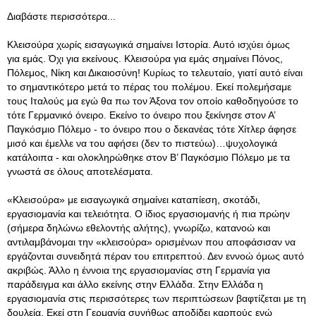
Διαβάστε περισσότερα...
Κλεισούρα χωρίς εισαγωγικά σημαίνει Ιστορία
. Αυτό ισχύει όμως
για εμάς. Όχι για εκείνους. Κλεισούρα για εμάς σημαίνει Πόνος,
Πόλεμος, Νίκη και Δικαιοσύνη! Κυρίως το τελευταίο, γιατί αυτό είναι
το σημαντικότερο μετά το πέρας του πολέμου. Εκεί πολεμήσαμε
τους Ιταλούς μα εγώ θα πω τον Άξονα τον οποίο καθοδηγούσε το
τότε Γερμανικό όνειρο. Εκείνο το όνειρο που ξεκίνησε στον Α’
Παγκόσμιο Πόλεμο - το όνειρο που ο δεκανέας τότε Χίτλερ άφησε
μισό και έμελλε να του αφήσει (δεν το πιστεύω)…ψυχολογικά
κατάλοιπα - και ολοκληρώθηκε στον Β’ Παγκόσμιο Πόλεμο με τα
γνωστά σε όλους αποτελέσματα.
«Κλεισούρα» με εισαγωγικά σημαίνει καταπίεση, σκοτάδι,
εργασιομανία και τελειότητα. Ο ίδιος εργασιομανής ή πια πρώην
(σήμερα δηλώνω εθελοντής αλήτης), γνωρίζω, κατανοώ και
αντιλαμβάνομαι την «κλεισούρα» ορισμένων που αποφάσισαν να
εργάζονται συνειδητά πέραν του επιτρεπτού. Δεν εννοώ όμως αυτό
ακριβώς. Άλλο η έννοια της εργασιομανίας στη Γερμανία για
παράδειγμα και άλλο εκείνης στην Ελλάδα. Στην Ελλάδα η
εργασιομανία στις περισσότερες των περιπτώσεων βαφτίζεται με τη
δουλεία. Εκεί στη Γερμανία συνήθως αποδίδει καρπούς ενώ