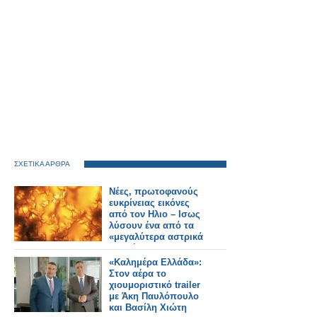
ΣΧΕΤΙΚΑ ΑΡΘΡΑ
Νέες, πρωτοφανούς
ευκρίνειας εικόνες
από τον Ηλιο – Ισως
λύσουν ένα από τα
«μεγαλύτερα αστρικά
μυστήρια»
«Καλημέρα Ελλάδα»:
Στον αέρα το
χιουμοριστικό trailer
με Άκη Παυλόπουλο
και Βασίλη Χιώτη