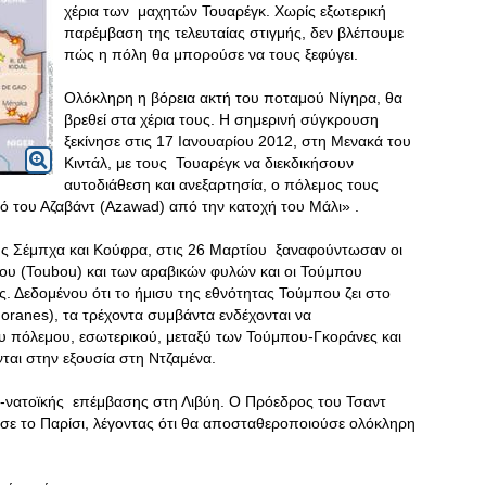
χέρια των μαχητών Τουαρέγκ. Χωρίς εξωτερική
παρέμβαση της τελευταίας στιγμής, δεν βλέπουμε
πώς η πόλη θα μπορούσε να τους ξεφύγει.
Ολόκληρη η βόρεια ακτή του ποταμού Νίγηρα, θα
βρεθεί στα χέρια τους. Η σημερινή σύγκρουση
ξεκίνησε στις 17 Ιανουαρίου 2012, στη Μενακά του
Κιντάλ, με τους Τουαρέγκ να διεκδικήσουν
αυτοδιάθεση και ανεξαρτησία, ο πόλεμος τους
ό του Αζαβάντ (Azawad) από την κατοχή του Μάλι» .
 της Σέμπχα και Κούφρα, στις 26 Μαρτίου ξαναφούντωσαν οι
ου (Toubou) και των αραβικών φυλών και οι Τούμπου
ος. Δεδομένου ότι το ήμισυ της εθνότητας Τούμπου ζει στο
oranes), τα τρέχοντα συμβάντα ενδέχονται να
 πόλεμου, εσωτερικού, μεταξύ των Τούμπου-Γκοράνες και
ται στην εξουσία στη Ντζαμένα.
λο-νατοϊκής επέμβασης στη Λιβύη. Ο Πρόεδρος του Τσαντ
ούσε το Παρίσι, λέγοντας ότι θα αποσταθεροποιούσε ολόκληρη