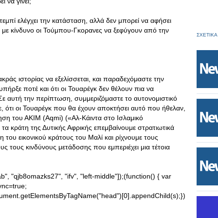
 να γίνει;
εμπί ελέγχει την κατάσταση, αλλά δεν μπορεί να αφήσει
 με κίνδυνο οι Τούμπου-Γκορανες να ξεφύγουν από την
ΣΧΕΤΙΚΑ
άς ιστορίας να εξελίσσεται, και παραδεχόμαστε την
υπήρξε ποτέ και ότι οι Τουαρέγκ δεν θέλουν πια να
 αυτή την περίπτωση, συμμεριζόμαστε το αυτονομιστικό
ε, ότι οι Τουαρέγκ που θα έχουν αποκτήσει αυτό που ήθελαν,
ηση του ΑΚΙΜ (Aqmi) («Αλ-Κάιντα στο Ισλαμικό
κράτη της Δυτικής Αφρικής επεμβαίνουμε στρατιωτικά
 του εικονικού κράτους του Μαλί και ρίχνουμε τους
υς τους κινδύνους μετάδοσης που εμπεριέχει μια τέτοια
, "qjb8omazks27", "ifv", "left-middle"]);(function() { var
ync=true;
document.getElementsByTagName("head")[0].appendChild(s);})