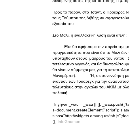
Δεδομένης αυτής της κατάστασης, τι μπορεί
Προς το παρόν, στο Τσαντ, ο Πρόεδρος Ντ
τους Τούμπου της Λιβύης να σφαγιαστούν
εξουσία του.
Στο Μάλι, η εναλλακτική λύση είναι απλή:
· Είτε θα αφήσουμε την πορεία της μακρ
πραγματικότητα που είναι ότι το Μάλι δεν 
υποταχθούν στους μαύρους του νότου. Σε
τετελεσμένο γεγονός και θα διασφαλίσουμ
θα γίνουν σύμμαχοι μας για τη καταπολέμ
Μαγκρέμπ»). · Ή, σε συνεννόηση με τα 
εναντίον των Τουαρέγκ για την ανασύσταση
τελευταίους στην αγκαλιά του ΑΚΙΜ με όλο
πολιτική.
Πηγήvar _wau = _wau || []; _wau.push(["tab"
s=document.createElement("script"); s.as
s.src="http://widgets.amung.us/tab.js";
();
InfoGnomon