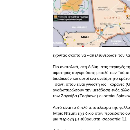
έχοντας σκοπό να «απελευθερώσει τον λα
Πιο ανατολικά, στη Λιβύη, στις περιοχές
αιματηρές συγκρούσεις μεταξύ των Τούμπ
διεκδικούν και αυτοί ένα ανεξάρτητο κράτ
Τσαντ, όπου είναι γνωστή ως Γκοράνες (G
αναζωπυρώσουν την μετάδοση ενός άλλου
των Ζαγκάβα (Zaghawa) οι οποίοι βρίσκον
Αυτό είναι το διπλό αποτέλεσμα της γαλ
Ιντρίς Ντεμπί είχε δίκιο όταν προειδοποι
μια περιοχή με εύθραυστη ισορροπία [1].