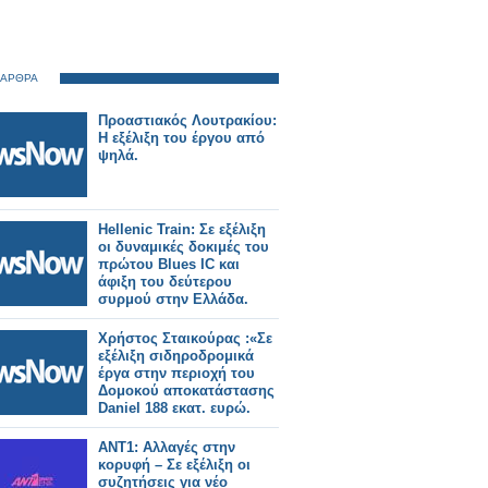
 ΑΡΘΡΑ
Προαστιακός Λουτρακίου:
Η εξέλιξη του έργου από
ψηλά.
Hellenic Train: Σε εξέλιξη
οι δυναμικές δοκιμές του
πρώτου Blues IC και
άφιξη του δεύτερου
συρμού στην Ελλάδα.
Χρήστος Σταικούρας :«Σε
εξέλιξη σιδηροδρομικά
έργα στην περιοχή του
Δομοκού αποκατάστασης
Daniel 188 εκατ. ευρώ.
ΑΝΤ1: Αλλαγές στην
κορυφή – Σε εξέλιξη οι
συζητήσεις για νέο