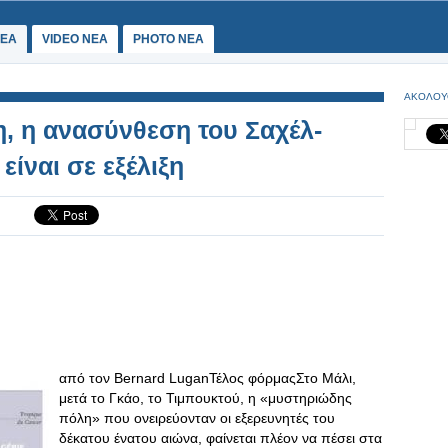
ΕΑ
VIDEO NEA
PHOTO NEA
ΑΚΟΛΟΥ
η, η ανασύνθεση του Σαχέλ-
ίναι σε εξέλιξη
από τον Bernard LuganΤέλος φόρμαςΣτο Μάλι,
μετά το Γκάο, το Τιμπουκτού, η «μυστηριώδης
πόλη» που ονειρεύονταν οι εξερευνητές του
δέκατου ένατου αιώνα, φαίνεται πλέον να πέσει στα