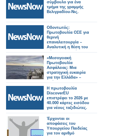
σύμβουλο για ένα
τμήμα της γραμμής
Βελιγραδίου-Νις.
Οδοντωτός:
Πρωτοβουλία ΟΣΕ για
θερινή
επαναλειτουργία –
Αναλυτική η θέση του
Δήμου Καλαβρύτων.
«Μεσογειακή
Πρωτοβουλία
Ασφάλειας: Μια
στρατηγική ευκαιρία
για την Ελλάδα» –
Ανάλυση του
Κωνσταντίνου
Η πρωτοβουλία
Μπαλωμένου
DiscoverEU
επιστρέφει το 2026 με
40.000 κάρτες εισόδου
για νέους ταξιδιώτες.
Έρχονται οι
αποφάσεις του
Υπουργείου Παιδείας
για τον αριθμό