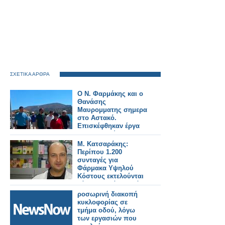
ΣΧΕΤΙΚΑ ΑΡΘΡΑ
Ο Ν. Φαρμάκης και ο
Θανάσης
Μαυρομματης σημερα
στο Αστακό.
Επισκέφθηκαν έργα
που εκτελούνται στην
περιοχή και
Μ. Κατσαράκης:
συναντήθηκαν με
Περίπου 1.200
φορείς και πολίτες
συνταγές για
(φωτο-βιντεο)
Φάρμακα Υψηλού
Κόστους εκτελούνται
κάθε εβδομάδα από
τα ιδιωτικά φαρμακεία
ροσωρινή διακοπή
κυκλοφορίας σε
τμήμα οδού, λόγω
των εργασιών που