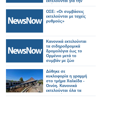
εκτελούνται για την
ανάπλαση της
πλατείας Αστακού
ΟΣΕ: «Οι συμβάσεις
(πλακοστρώσεις).
εκτελούνται με ταχείς
ρυθμούς»
Κανονικά εκτελούνται
τα σιδηροδρομικά
δρομολόγια έως το
Ορμένιο μετά το
συμβάν με ζώο
Δόθηκε σε
κυκλοφορία η γραμμή
στο τμήμα Χαλκίδα -
Οινόη. Κανονικά
εκτελούνται όλα τα
δρομολόγια του
Προαστιακού.