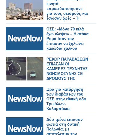
κινητά
«προειδοποίησαν»
για τους σεισμούς και
έσωσαν ζωές – Τι
κύματα «έπιασαν»
ΟΣΕ: «Μόνο 70 κιλά
έχω κλέψει» – Η ατάκα
Ρομά όταν τον
έπιασαν να ξηλώνει
καλώδια χαλκού
ΡΕΚΟΡ ΠΑΡΑΒΑΣΕΩΝ
ΕΠΙΑΣΑΝ ΟΙ
ΚΑΜΕΡΕΣ ΤΕΧΝΗΤΗΣ
ΝΟΗΣΜΟΣΥΝΗΣ ΣΕ
ΔΡΟΜΟΥΣ ΤΗΣ
ΑΤΤΙΚΗΣ
Ωρα για κατάργηση
των διαβάσεων του
ΟΣΕ στην εθνική οδό
Τρικάλων-
Καλαμπάκας
Δύο τρένα έπιασαν
φωτιά στη δυτική
Πολωνία, με
αποτέλεσμα την