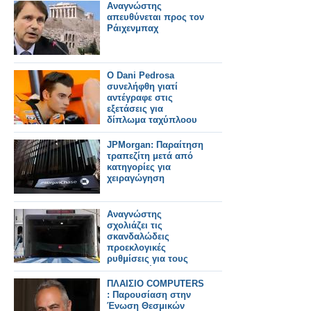
Αναγνώστης
απευθύνεται προς τον
Ράιχενμπαχ
Ο Dani Pedrosa
συνελήφθη γιατί
αντέγραφε στις
εξετάσεις για
δίπλωμα ταχύπλοου
JPMorgan: Παραίτηση
τραπεζίτη μετά από
κατηγορίες για
χειραγώγηση
Αναγνώστης
σχολιάζει τις
σκανδαλώδεις
προεκλογικές
ρυθμίσεις για τους
εφοπλιστές
ΠΛΑΙΣΙΟ COMPUTERS
: Παρουσίαση στην
Ένωση Θεσμικών