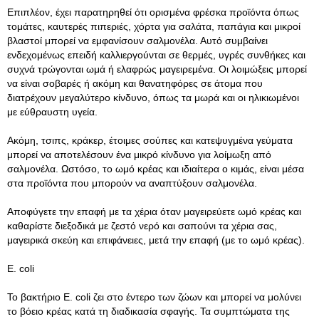
Επιπλέον, έχει παρατηρηθεί ότι ορισμένα φρέσκα προϊόντα όπως
τομάτες, καυτερές πιπεριές, χόρτα για σαλάτα, παπάγια και μικροί
βλαστοί μπορεί να εμφανίσουν σαλμονέλα. Αυτό συμβαίνει
ενδεχομένως επειδή καλλιεργούνται σε θερμές, υγρές συνθήκες και
συχνά τρώγονται ωμά ή ελαφρώς μαγειρεμένα. Οι λοιμώξεις μπορεί
να είναι σοβαρές ή ακόμη και θανατηφόρες σε άτομα που
διατρέχουν μεγαλύτερο κίνδυνο, όπως τα μωρά και οι ηλικιωμένοι
με εύθραυστη υγεία.
Ακόμη, τσιπς, κράκερ, έτοιμες σούπες και κατεψυγμένα γεύματα
μπορεί να αποτελέσουν ένα μικρό κίνδυνο για λοίμωξη από
σαλμονέλα. Ωστόσο, το ωμό κρέας και ιδιαίτερα ο κιμάς, είναι μέσα
στα προϊόντα που μπορούν να αναπτύξουν σαλμονέλα.
Αποφύγετε την επαφή με τα χέρια όταν μαγειρεύετε ωμό κρέας και
καθαρίστε διεξοδικά με ζεστό νερό και σαπούνι τα χέρια σας,
μαγειρικά σκεύη και επιφάνειες, μετά την επαφή (με το ωμό κρέας).
E. coli
Το βακτήριο E. coli ζει στο έντερο των ζώων και μπορεί να μολύνει
το βόειο κρέας κατά τη διαδικασία σφαγής. Τα συμπτώματα της