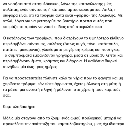
να νοσήσει από σταφυλόκοκκο, λόγω της κατανάλωσης μίας
σαλάτας, ενός σάντουιτς ή κάποιου αρτοσκευάσματος. Απλά, η
διαφορά είναι, ότι τα τρόφιμα αυτά είναι «φορείς» της λοίμωξης. Με
απλά, λόγια για να μεταφερθεί το βακτήριο πρέπει αυτός που
ετοιμάζει το προϊόν να νοσεί ο ίδιος από σταφυλόκοκκο.
Ο κατάλογος των τροφίμων, που διατρέχουν το υψηλότερο κίνδυνο
περιλαμβάνει σάντουιτς, σαλάτες (όπως αυγό, τόνο, κοτόπουλο,
πατάτες, μακαρόνια), γλυκίσματα με γέμιση κρέμας και πουτίγκες.
Τα συμπτώματα εμφανίζονται γρήγορα, μέσα σε μόλις 30 λεπτά και
περιλαμβάνουν έμετο, κράμπες και διάρροια. Η ασθένεια διαρκεί
συνήθως μία έως τρεις ημέρες.
Για να προστατευτείτε πλύνετε καλά τα χέρια πριν το φαγητό και μη
χειρίζεστε τρόφιμα, εάν είστε άρρωστοι, έχετε μόλυνση στη μύτη ή
τα μάτια, μια ανοικτή πληγή ή μόλυνση στα χέρια ή τους καρπούς
σας.
Καμπυλοβακτήριο
Μόλις μία σταγόνα από το ζουμί ενός ωμού πουλερικού μπορεί να
προκαλέσει την ανάπτυξη του καμπυλοβακτηρίου, μιας όχι ιδιαίτερα