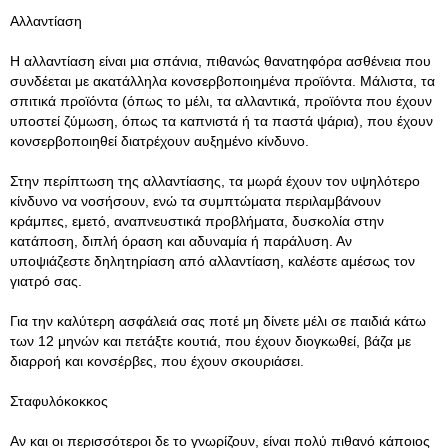
Αλλαντίαση
Η αλλαντίαση είναι μια σπάνια, πιθανώς θανατηφόρα ασθένεια που
συνδέεται με ακατάλληλα κονσερβοποιημένα προϊόντα. Μάλιστα, τα
σπιτικά προϊόντα (όπως το μέλι, τα αλλαντικά, προϊόντα που έχουν
υποστεί ζύμωση, όπως τα καπνιστά ή τα παστά ψάρια), που έχουν
κονσερβοποιηθεί διατρέχουν αυξημένο κίνδυνο.
Στην περίπτωση της αλλαντίασης, τα μωρά έχουν τον υψηλότερο
κίνδυνο να νοσήσουν, ενώ τα συμπτώματα περιλαμβάνουν
κράμπες, εμετό, αναπνευστικά προβλήματα, δυσκολία στην
κατάποση, διπλή όραση και αδυναμία ή παράλυση. Αν
υποψιάζεστε δηλητηρίαση από αλλαντίαση, καλέστε αμέσως τον
γιατρό σας.
Για την καλύτερη ασφάλειά σας ποτέ μη δίνετε μέλι σε παιδιά κάτω
των 12 μηνών και πετάξτε κουτιά, που έχουν διογκωθεί, βάζα με
διαρροή και κονσέρβες, που έχουν σκουριάσει.
Σταφυλόκοκκος
Αν και οι περισσότεροι δε το γνωρίζουν, είναι πολύ πιθανό κάποιος