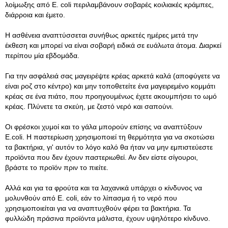
λοίμωξης από Ε. coli περιλαμβάνουν σοβαρές κοιλιακές κράμπες,
διάρροια και έμετο.
Η ασθένεια αναπτύσσεται συνήθως αρκετές ημέρες μετά την
έκθεση και μπορεί να είναι σοβαρή ειδικά σε ευάλωτα άτομα. Διαρκεί
περίπου μία εβδομάδα.
Για την ασφάλειά σας μαγειρέψτε κρέας αρκετά καλά (αποφύγετε να
είναι ροζ στο κέντρο) και μην τοποθετείτε ένα μαγειρεμένο κομμάτι
κρέας σε ένα πιάτο, που προηγουμένως έχετε ακουμπήσει το ωμό
κρέας. Πλύνετε τα σκεύη, με ζεστό νερό και σαπούνι.
Οι φρέσκοι χυμοί και το γάλα μπορούν επίσης να αναπτύξουν
E.coli. Η παστερίωση χρησιμοποιεί τη θερμότητα για να σκοτώσει
τα βακτήρια, γι' αυτόν το λόγο καλό θα ήταν να μην εμπιστεύεστε
προϊόντα που δεν έχουν παστεριωθεί. Αν δεν είστε σίγουροι,
βράστε το προϊόν πριν το πιείτε.
Αλλά και για τα φρούτα και τα λαχανικά υπάρχει ο κίνδυνος να
μολυνθούν από E. coli, εάν το λίπασμα ή το νερό που
χρησιμοποιείται για να αναπτυχθούν φέρει τα βακτήρια. Τα
φυλλώδη πράσινα προϊόντα μάλιστα, έχουν υψηλότερο κίνδυνο.