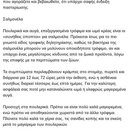
που αγοράζετε και βεβαιωθείτε, ότι υπάρχει σαφής ένδειξη
παστερίωσης.
Σαλμονέλα
Πουλερικά και αυγά, επεξεργασμένα τρόφιμα και ωμό κρέας είναι οι
«συνήθεις ύποπτοι» για σαλμονέλα. Πρόκειται ίσως για το πιο
γνωστό είδος τροφικής δηλητηρίασης, καθώς τα βακτήρια της
σαλμονέλα μπορούν να μολύνουν οποιοδήποτε τρόφιμο, αν και
υπάρχει ένας μεγαλύτερος κίνδυνος από τα ζωικά προϊόντα, λόγω
της επαφής με τα περιττώματα των ζώων.
Τα συμπτώματα περιλαμβάνουν κράμπες στο στομάχι, πυρετό και
διάρροια για 12 έως 72 ώρες μετά την έκθεση, ενώ η ασθένεια
συνήθως διαρκεί τέσσερις έως επτά ημέρες. Για την καλύτερη
ασφάλειά σας ποτέ μην καταναλώνετε ωμά ή ελαφρώς μαγειρεμένα
αυγά.
Προσοχή στα πουλερικά. Πρέπει να είναι πολύ καλά μαγειρεμένα,
ενώ πρέπει να αποθηκεύονται χωριστά από τα άλλα τρόφιμα.
Πλύνετε πολύ καλά τα χέρια σας, τις σανίδες κοπής και τα σκεύη
μετά το μαγείρεμα των πουλερικών.