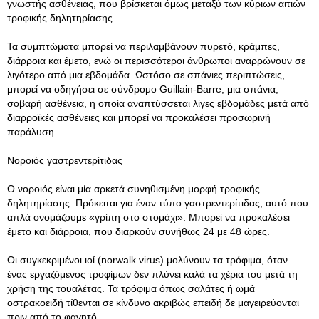
γνωστής ασθένειας, που βρίσκεται όμως μεταξύ των κύριων αιτιών
τροφικής δηλητηρίασης.
Τα συμπτώματα μπορεί να περιλαμβάνουν πυρετό, κράμπες,
διάρροια και έμετο, ενώ οι περισσότεροι άνθρωποι αναρρώνουν σε
λιγότερο από μια εβδομάδα. Ωστόσο σε σπάνιες περιπτώσεις,
μπορεί να οδηγήσει σε σύνδρομο Guillain-Barre, μια σπάνια,
σοβαρή ασθένεια, η οποία αναπτύσσεται λίγες εβδομάδες μετά από
διαρροϊκές ασθένειες και μπορεί να προκαλέσει προσωρινή
παράλυση.
Νοροιός γαστρεντερίτιδας
Ο νοροιός είναι μία αρκετά συνηθισμένη μορφή τροφικής
δηλητηρίασης. Πρόκειται για έναν τύπο γαστρεντερίτιδας, αυτό που
απλά ονομάζουμε «γρίπη στο στομάχι». Μπορεί να προκαλέσει
έμετο και διάρροια, που διαρκούν συνήθως 24 με 48 ώρες.
Οι συγκεκριμένοι ιοί (norwalk virus) μολύνουν τα τρόφιμα, όταν
ένας εργαζόμενος τροφίμων δεν πλύνει καλά τα χέρια του μετά τη
χρήση της τουαλέτας. Τα τρόφιμα όπως σαλάτες ή ωμά
οστρακοειδή τίθενται σε κίνδυνο ακριβώς επειδή δε μαγειρεύονται
πριν από το φαγητό.