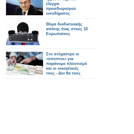
έλεγχοι
προσδιορισμού
εισοδήματος
Θύμα διαδικτυακής
απάτης ένας στους 10
Ευρωπαίους
Στο στόχαστρο οι
«ύποπτοι» για
παράνομο πλουτισμό
και οι οικογένειές
τoυς - Δεν θα τους
αφήσουν σε χλωρό
κλαρί