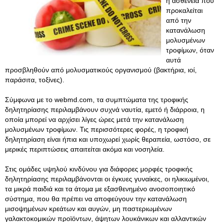
η ασθένεια που
προκαλείται
από την
κατανάλωση
μολυσμένων
τροφίμων, όταν
αυτά
προσβληθούν από μολυσματικούς οργανισμού (βακτήρια, ιοί,
παράσιτα, τοξίνες).
Σύμφωνα με το webmd.com, τα συμπτώματα της τροφικής
δηλητηρίασης περιλαμβάνουν συχνά ναυτία, εμετό ή διάρροια, η
οποία μπορεί να αρχίσει λίγες ώρες μετά την κατανάλωση
μολυσμένων τροφίμων. Τις περισσότερες φορές, η τροφική
δηλητηρίαση είναι ήπια και υποχωρεί χωρίς θεραπεία, ωστόσο, σε
μερικές περιπτώσεις απαιτείται ακόμα και νοσηλεία.
Στις ομάδες υψηλού κινδύνου για διάφορες μορφές τροφικής
δηλητηρίασης περιλαμβάνονται οι έγκυες γυναίκες, οι ηλικιωμένοι,
τα μικρά παιδιά και τα άτομα με εξασθενημένο ανοσοποιητικό
σύστημα, που θα πρέπει να αποφεύγουν την κατανάλωση
μισοψημένων κρεάτων και αυγών, μη παστεριωμένων
γαλακτοκομικών προϊόντων, άψητων λουκάνικων και αλλαντικών