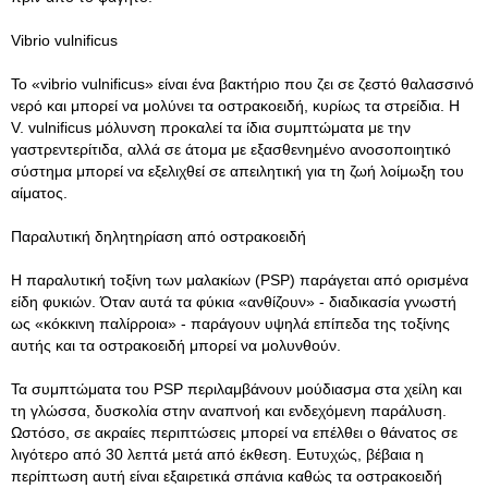
Vibrio vulnificus
Το «vibrio vulnificus» είναι ένα βακτήριο που ζει σε ζεστό θαλασσινό
νερό και μπορεί να μολύνει τα οστρακοειδή, κυρίως τα στρείδια. Η
V. vulnificus μόλυνση προκαλεί τα ίδια συμπτώματα με την
γαστρεντερίτιδα, αλλά σε άτομα με εξασθενημένο ανοσοποιητικό
σύστημα μπορεί να εξελιχθεί σε απειλητική για τη ζωή λοίμωξη του
αίματος.
Παραλυτική δηλητηρίαση από οστρακοειδή
Η παραλυτική τοξίνη των μαλακίων (PSP) παράγεται από ορισμένα
είδη φυκιών. Όταν αυτά τα φύκια «ανθίζουν» - διαδικασία γνωστή
ως «κόκκινη παλίρροια» - παράγουν υψηλά επίπεδα της τοξίνης
αυτής και τα οστρακοειδή μπορεί να μολυνθούν.
Τα συμπτώματα του PSP περιλαμβάνουν μούδιασμα στα χείλη και
τη γλώσσα, δυσκολία στην αναπνοή και ενδεχόμενη παράλυση.
Ωστόσο, σε ακραίες περιπτώσεις μπορεί να επέλθει ο θάνατος σε
λιγότερο από 30 λεπτά μετά από έκθεση. Ευτυχώς, βέβαια η
περίπτωση αυτή είναι εξαιρετικά σπάνια καθώς τα οστρακοειδή