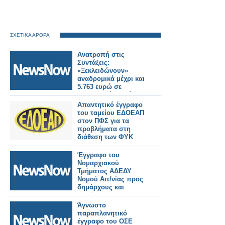
ΣΧΕΤΙΚΑ ΑΡΘΡΑ
Ανατροπή στις
Συντάξεις:
«Ξεκλειδώνουν»
αναδρομικά μέχρι και
5.763 ευρώ σε
επικουρικές – Δώρα
[έγγραφο
Απαντητικό έγγραφο
ντοκουμέντο]
του ταμείου ΕΔΟΕΑΠ
στον ΠΦΣ για τα
προβλήματα στη
διάθεση των ΦΥΚ
Έγγραφο του
Νομαρχιακού
Τμήματος ΑΔΕΔΥ
Νομού Αιτ/νίας προς
δημάρχους και
προέδρους
δημοτικών
Άγνωστο
συμβουλίων για λήψη
παραπλανητικό
αποφάσεων των
έγγραφο του ΟΣΕ