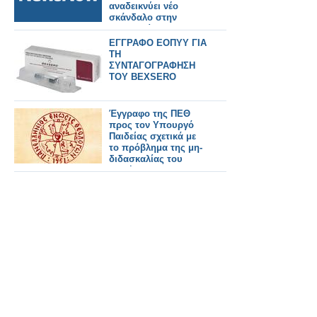
δημοτικών
αναδεικνύει νέο
συμβουλίων για την
σκάνδαλο στην
επαναφορά του 13 ου
«τραγωδία των
και 14 ου μισθού
Τεμπών»!
ΕΓΓΡΑΦΟ ΕΟΠΥΥ ΓΙΑ
στους δημόσιους
ΤΗ
υπαλλήλους και
ΣΥΝΤΑΓΟΓΡΑΦΗΣΗ
στους συνταξιούχους.
ΤΟΥ BEXSERO
Έγγραφο της ΠΕΘ
προς τον Υπουργό
Παιδείας σχετικά με
το πρόβλημα της μη-
διδασκαλίας του
Μαθήματος των
Θρησκευτικών στο
Δημοτικό Σχολείο