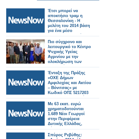
Έτσι μπορεί να
αποκτήσει τραμ η
Θεσσαλονίκη - Η
μελέτη του 2014 βάση
για ένα μέσο
συμπληρωματικό του
μετρό
Πιο σύγχρονο και
λειτουργικό το Κέντρο
Ψυχικής Υγείας
Αγρινίου με την
ολοκλήρωση των
παρεμβάσεων που
χρηματοδοτήθηκαν
Ένταξη της Πράξης
από το Ε.Π «Δυτική
«ΟΧΕ Δήμων
Ελλάδα 2014-2020»
Αμφιλοχίας και Ακτίου
– Βόνιτσας» με
Κωδικό ΟΠΣ 5217203
στο Επιχειρησιακό
Πρόγραμμα «Δυτική
Με 63 εκατ. ευρώ
Ελλάδα 2014-2020»
χρηματοδοτούνται
1.689 Νέοι Γεωργοί
στην Περιφέρεια
Δυτικής Ελλάδας,
μέσω του ΠΑΑ 2014-
2020
Σπύρος Ρεβύθης: