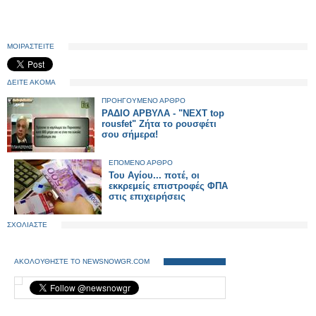
ΜΟΙΡΑΣΤΕΙΤΕ
ΔΕΙΤΕ ΑΚΟΜΑ
ΠΡΟΗΓΟΥΜΕΝΟ ΑΡΘΡΟ
ΡΑΔΙΟ ΑΡΒΥΛA - "NEXT top
rousfet" Zήτα το ρουσφέτι
σου σήμερα!
ΕΠΟΜΕΝΟ ΑΡΘΡΟ
Του Αγίου... ποτέ, οι
εκκρεμείς επιστροφές ΦΠΑ
στις επιχειρήσεις
ΣΧΟΛΙΑΣΤΕ
ΑΚΟΛΟΥΘΗΣΤΕ ΤΟ NEWSNOWGR.COM