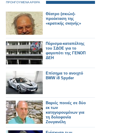
ΠΡΟΗΓΟΥΜΕΝΑ ΑΡΘΡΑ
Θέατρο (σκιών)-
προέκταση της
«κρατικής σκηνής»
Πόρισμα-καταπέλτης
του ΣΔΟΕ για το
φαγοπότι της ΓΕΝΟΠ
ΔΕΗ
Επίσημα το ανοιχτό
BMW i8 Spyder
Βαριές ποινές σε δύο
εκ των
κατηγορουμένων για
τη δολοφονία
Ζουγανέλη
Ενίσχυση των