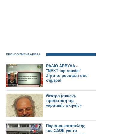
ΠΡΟΗΓΟΥΜΕΝΑ ΑΡΘΡΑ
ΡΑΔΙΟ ΑΡΒΥΛA -
"NEXT top rousfet"
Zήτα το ρουσφέτι σου
σήμερα!
Θέατρο (σκιών)-
προέκταση της
«κρατικής σκηνής»
Πόρισμα-καταπέλτης
του ΣΔΟΕ για το