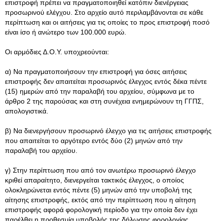
επιστροφή πρέπει να πραγματοποιηθεί κατόπιν διενέργειας
προσωρινού ελέγχου. Στο αρχείο αυτό περιλαμβάνονται σε κάθε
περίπτωση και οι αιτήσεις για τις οποίες το προς επιστροφή ποσό
είναι ίσο ή ανώτερο των 100.000 ευρώ.
Οι αρμόδιες Δ.Ο.Υ. υποχρεούνται:
α) Να πραγματοποιήσουν την επιστροφή για όσες αιτήσεις
επιστροφής δεν απαιτείται προσωρινός έλεγχος εντός δέκα πέντε
(15) ημερών από την παραλαβή του αρχείου, σύμφωνα με το
άρθρο 2 της παρούσας και στη συνέχεια ενημερώνουν τη ΓΓΠΣ,
απολογιστικά.
β) Να διενεργήσουν προσωρινό έλεγχο για τις αιτήσεις επιστροφής
που απαιτείται το αργότερο εντός δύο (2) μηνών από την
παραλαβή του αρχείου.
γ) Στην περίπτωση που από τον ανωτέρω προσωρινό έλεγχο
κριθεί απαραίτητο, διενεργείται τακτικός έλεγχος, ο οποίος
ολοκληρώνεται εντός πέντε (5) μηνών από την υποβολή της
αίτησης επιστροφής, εκτός από την περίπτωση που η αίτηση
επιστροφής αφορά φορολογική περίοδο για την οποία δεν έχει
παρέλθει η προθεσμία υποβολής της δήλωσης φορολογίας