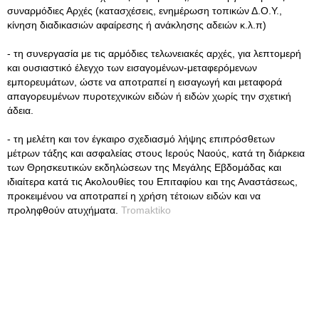
συναρμόδιες Αρχές (κατασχέσεις, ενημέρωση τοπικών Δ.Ο.Υ.,
κίνηση διαδικασιών αφαίρεσης ή ανάκλησης αδειών κ.λ.π)
- τη συνεργασία με τις αρμόδιες τελωνειακές αρχές, για λεπτομερή
και ουσιαστικό έλεγχο των εισαγομένων-μεταφερόμενων
εμπορευμάτων, ώστε να αποτραπεί η εισαγωγή και μεταφορά
απαγορευμένων πυροτεχνικών ειδών ή ειδών χωρίς την σχετική
άδεια.
- τη μελέτη και τον έγκαιρο σχεδιασμό λήψης επιπρόσθετων
μέτρων τάξης και ασφαλείας στους Ιερούς Ναούς, κατά τη διάρκεια
των Θρησκευτικών εκδηλώσεων της Μεγάλης Εβδομάδας και
ιδιαίτερα κατά τις Ακολουθίες του Επιταφίου και της Αναστάσεως,
προκειμένου να αποτραπεί η χρήση τέτοιων ειδών και να
προληφθούν ατυχήματα.
Tromaktiko