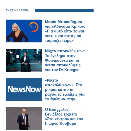
ΣΧΕΤΙΚΑ ΑΡΘΡΑ
Μαρία Μπακοδήμου
για «Αδύναμο Κρίκο»:
«Για αυτό είπα το ναι
γιατί είναι αυτό μου
ταιριάζει τώρα»
Νύχτα αποκαλύψεων:
Το έγκλημα στην
Φοινικούντα και οι
νεεαυ αποκαλύψεις
για τον Dr Krueger
«Νύχτα
αποκαλύψεων»: Στο
μικροσκόπιο οι
ραγδαίες εξελίξεις για
το έγκλημα στην
Φοινικούντα
Ο Ευάγγελος
Βενιζέλος έρχεται
«Στο κέντρο» και τον
Γιώργο Κουβαρά