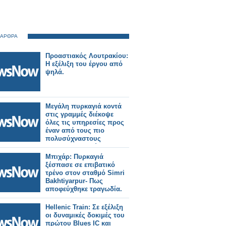
 ΑΡΘΡΑ
Προαστιακός Λουτρακίου:
Η εξέλιξη του έργου από
ψηλά.
Μεγάλη πυρκαγιά κοντά
στις γραμμές διέκοψε
όλες τις υπηρεσίες προς
έναν από τους πιο
πολυσύχναστους
σιδηροδρομικούς
σταθμούς του Λονδίνου.
Μπιχάρ: Πυρκαγιά
ξέσπασε σε επιβατικό
τρένο στον σταθμό Simri
Bakhtiyarpur- Πως
αποφεύχθηκε τραγωδία.
Hellenic Train: Σε εξέλιξη
οι δυναμικές δοκιμές του
πρώτου Blues IC και