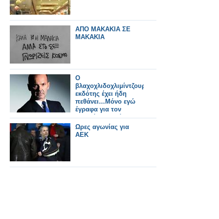
ΑΠΟ ΜΑΚΑΚΙΑ ΣΕ
ΜΑΚΑΚΙΑ
Ο
βλαχοχλιδοχλιμίντζουρας
εκδότης έχει ήδη
πεθάνει…Μόνο εγώ
έγραφα για τον
Κωστόπουλο όταν
όλοι τον
Ωρες αγωνίας για
προσκυνούσαν…Ποια
ΑΕΚ
φοβερή απειλή μου
έκανε και την
πραγματοποίησε:
Δείτε ποια τα λέει