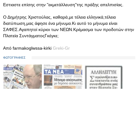
Εστιαστε επίσης στην "εκμετάλλευση"της πράξης απελπισίας.
Ο Δημήτρης Χριστούλας, καθαρά,με τέλεια ελληνικά,τέλεια
διατύπωση,μας άφησε ένα μήνυμα.Κι αυτό το μήνυμα είναι
ΣΑΦΕΣ.Αγαπητοί κύριοι των ΝΕΩΝ.Κρέμασμα των προδοτών στην
Πλατεία ΣυντάγματοςΓκέγκε;
Από farmakoglwssa-kirki
Greki-Gr
ΦΩΤΟΓΡΑΦΙΕΣ