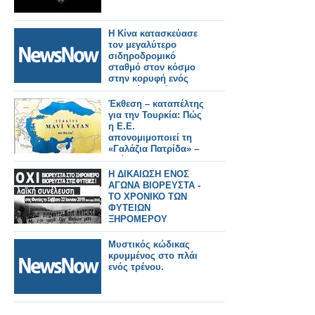
Η Κίνα κατασκεύασε
τον μεγαλύτερο
σιδηροδρομικό
σταθμό στον κόσμο
στην κορυφή ενός
βουνού σε μόλις 38
μήνες!
Έκθεση – καταπέλτης
για την Τουρκία: Πώς
η Ε.Ε.
απονομιμοποιεί τη
«Γαλάζια Πατρίδα» –
Ανάλυση του
Κωνσταντίνου
Η ΔΙΚΑΙΩΣΗ ΕΝΟΣ
Μπαλωμένου
ΑΓΩΝΑ ΒΙΟΡΕΥΣΤΑ -
ΤΟ ΧΡΟΝΙΚΟ ΤΩΝ
ΦΥΤΕΙΩΝ
ΞΗΡΟΜΕΡΟΥ
Μυστικός κώδικας
κρυμμένος στο πλάι
ενός τρένου.