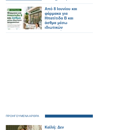
presence.gov.gr)
συνεδρίασης του
Από 8 Ιουνίου και
Δημοτικού
φάρμακα για
Συμβουλίου.
Ηπατίτιδα Β και
άσθμα μέσω
ιδιωτικών
φαρμακείων
ΠΡΟΗΓΟΥΜΕΝΑ ΑΡΘΡΑ
Καϊλή: Δεν