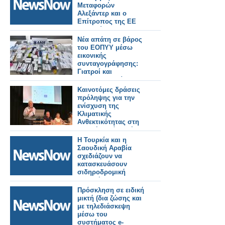
Μεταφορών
Αλεξάντερ και ο
Επίτροπος της ΕΕ
Τζιτζικώστας, θα
διασφαλίσουν την
Νέα απάτη σε βάρος
ομαλή λειτουργία των
του ΕΟΠΥΥ μέσω
συνοριακών ελέγχων
εικονικής
μέσω του EES.
συνταγογράφησης:
Γιατροί και
φαρμακοποιοί στο
κόλπο, άνω των
Καινοτόμες δράσεις
400.000 ευρώ η ζημιά
πρόληψης για την
ενίσχυση της
Κλιματικής
Ανθεκτικότητας στη
Δυτική Ελλάδα μέσω
του έργου LIFE-IP
Η Τουρκία και η
AdaptInGR
Σαουδική Αραβία
σχεδιάζουν να
κατασκευάσουν
σιδηροδρομική
γραμμή προς την
Ευρώπη μέσω
Πρόσκληση σε ειδική
Ιορδανίας και Συρίας.
μικτή (δια ζώσης και
με τηλεδιάσκεψη
μέσω του
συστήματος e-