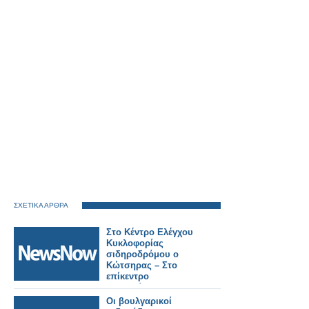
ΣΧΕΤΙΚΑ ΑΡΘΡΑ
Στο Κέντρο Ελέγχου
Κυκλοφορίας
σιδηροδρόμου ο
Κώτσηρας – Στο
επίκεντρο
τηλεδιοίκηση και
ψηφιακές υποδομές.
Οι βουλγαρικοί