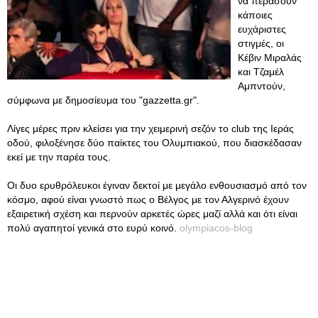
να περάσουν
κάποιες
ευχάριστες
στιγμές, οι
Κέβιν Μιραλάς
και Τζαμέλ
Αμπντούν,
σύμφωνα με δημοσίευμα του "gazzetta.gr".
Λίγες μέρες πριν κλείσει για την χειμερινή σεζόν το club της Ιεράς
οδού, φιλοξένησε δύο παίκτες του Ολυμπιακού, που διασκέδασαν
εκεί με την παρέα τους.
Οι δυο ερυθρόλευκοι έγιναν δεκτοί με μεγάλο ενθουσιασμό από τον
κόσμο, αφού είναι γνωστό πως ο Βέλγος με τον Αλγερινό έχουν
εξαιρετική σχέση και περνούν αρκετές ώρες μαζί αλλά και ότι είναι
πολύ αγαπητοί γενικά στο ευρύ κοινό.
olympiacos-blog