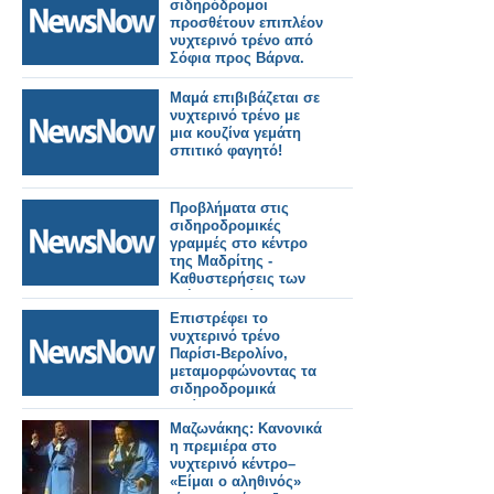
σιδηρόδρομοι
προσθέτουν επιπλέον
νυχτερινό τρένο από
Σόφια προς Βάρνα.
Μαμά επιβιβάζεται σε
νυχτερινό τρένο με
μια κουζίνα γεμάτη
σπιτικό φαγητό!
Προβλήματα στις
σιδηροδρομικές
γραμμές στο κέντρο
της Μαδρίτης -
Καθυστερήσεις των
τρένων σε ώρες
αιχμής.
Επιστρέφει το
νυχτερινό τρένο
Παρίσι-Βερολίνο,
μεταμορφώνοντας τα
σιδηροδρομικά
ταξίδια στην ΕΕ
Μαζωνάκης: Κανονικά
η πρεμιέρα στο
νυχτερινό κέντρο–
«Είμαι ο αληθινός»